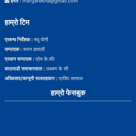
ईमेल :
margarekha@gmail.com
हाम्राे टिम
प्रबन्ध निर्देशक :
मधु याेगी
सम्पादक :
रूपन ज्ञवाली
प्रधान सम्पादक :
प्रेम के.सीा
काठमाडौ समाचारदाता :
लक्ष्मण के सी
अधिवक्ता/कानूनी सल्लाहकार :
प्रदिप सत्याल
हाम्राे फेसबुक