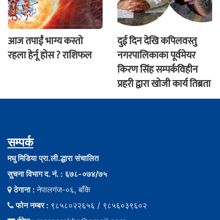
आज तपाईं भाग्य कस्ताे
दुई दिन देखि कपिलवस्तु
रहला हेर्नू हाेस ? राशिफल
नगरपालिकाका पूर्वमेयर
किरण सिंह सम्पर्कविहीन
प्रहरी द्वारा खाेजी कार्य तिब्रता
सम्पर्क
मधु मिडिया प्रा.ली.द्धारा संचालित
सुचना विभाग द. नं. : ६७८-०७४/७५
ठेगाना :
नेपालगंज-०६, बाँके
फोन नम्बर :
९८५८०२२६५६ / ९८५६०३९६०२