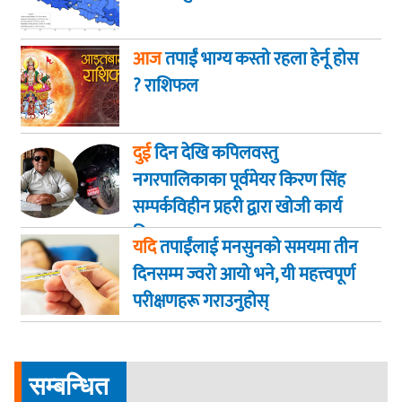
आज
तपाईं भाग्य कस्ताे रहला हेर्नू हाेस
? राशिफल
दुई
दिन देखि कपिलवस्तु
नगरपालिकाका पूर्वमेयर किरण सिंह
सम्पर्कविहीन प्रहरी द्वारा खाेजी कार्य
तिब्रता
यदि
तपाईंलाई मनसुनको समयमा तीन
दिनसम्म ज्वरो आयो भने, यी महत्त्वपूर्ण
परीक्षणहरू गराउनुहोस्
सम्बन्धित