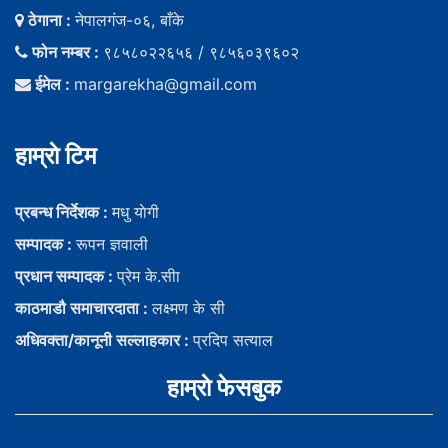
ठेगाना :
नेपालगंज-०६, बाँके
फोन नम्बर :
९८५८०२२६५६ / ९८५६०३९६०२
ईमेल :
margarekha@gmail.com
हाम्राे टिम
प्रबन्ध निर्देशक :
मधु याेगी
सम्पादक :
रूपन ज्ञवाली
प्रधान सम्पादक :
प्रेम के.सीा
काठमाडौ समाचारदाता :
लक्ष्मण के सी
अधिवक्ता/कानूनी सल्लाहकार :
प्रदिप सत्याल
हाम्राे फेसबुक