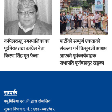
कपिलवस्तु नगरपालिकाका
पार्टीको सम्पूर्ण एकताको
पूर्वमेयर तथा कांग्रेस नेता
संकल्प गर्न किसुनजी आश्रम
किरण सिंह मृत फेला
आएकाे पूर्वकार्यवाहक
सभापति पूर्णबहादुर खड्का
सम्पर्क
मधु मिडिया प्रा.ली.द्धारा संचालित
सुचना विभाग द. नं. : ६७८-०७४/७५