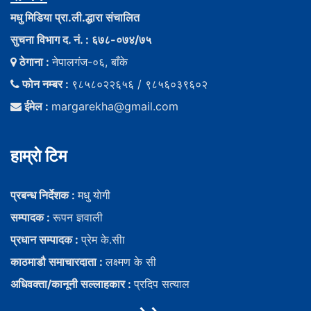
मधु मिडिया प्रा.ली.द्धारा संचालित
सुचना विभाग द. नं. : ६७८-०७४/७५
ठेगाना :
नेपालगंज-०६, बाँके
फोन नम्बर :
९८५८०२२६५६ / ९८५६०३९६०२
ईमेल :
margarekha@gmail.com
हाम्राे टिम
प्रबन्ध निर्देशक :
मधु याेगी
सम्पादक :
रूपन ज्ञवाली
प्रधान सम्पादक :
प्रेम के.सीा
काठमाडौ समाचारदाता :
लक्ष्मण के सी
अधिवक्ता/कानूनी सल्लाहकार :
प्रदिप सत्याल