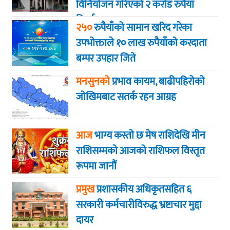
विनियोजन गरिएको २ करोड रुपैयाँ
फिर्ता
२५०
रुपैयाँको सामान खरिद गरेका
उपभोक्ताले १० लाख रुपैयाँको करदाता
बम्पर उपहार जिते
मनसुनको
प्रभाव कायम, बाढीपहिरोको
जोखिमबाट सतर्क रहन आग्रह
आज
भाग्य कस्ताे छ मेष राशिदेखि मीन
राशिसम्मको आजको राशिफल विस्तृत
रूपमा जानौं
प्रमुख
प्रशासकीय अधिकृतसहित ६
सरकारी कर्मचारीविरुद्ध भ्रष्टाचार मुद्दा
दायर