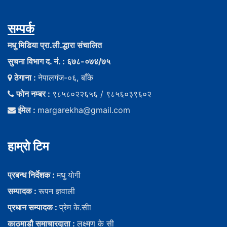
सम्पर्क
मधु मिडिया प्रा.ली.द्धारा संचालित
सुचना विभाग द. नं. : ६७८-०७४/७५
ठेगाना :
नेपालगंज-०६, बाँके
फोन नम्बर :
९८५८०२२६५६ / ९८५६०३९६०२
ईमेल :
margarekha@gmail.com
हाम्राे टिम
प्रबन्ध निर्देशक :
मधु याेगी
सम्पादक :
रूपन ज्ञवाली
प्रधान सम्पादक :
प्रेम के.सीा
काठमाडौ समाचारदाता :
लक्ष्मण के सी