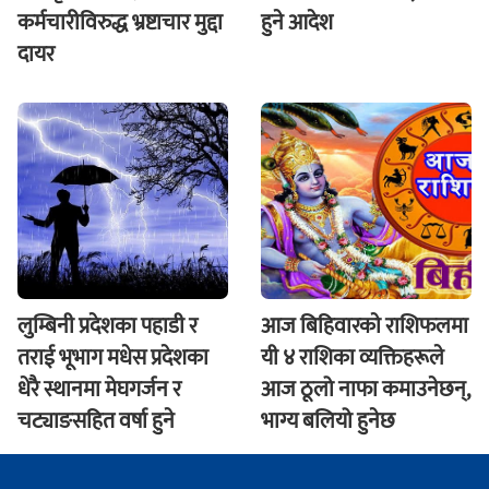
कर्मचारीविरुद्ध भ्रष्टाचार मुद्दा
हुने आदेश
दायर
लुम्बिनी प्रदेशका पहाडी र
आज बिहिवारकाे राशिफलमा
तराई भूभाग मधेस प्रदेशका
यी ४ राशिका व्यक्तिहरूले
धेरै स्थानमा मेघगर्जन र
आज ठूलो नाफा कमाउनेछन्,
चट्याङसहित वर्षा हुने
भाग्य बलियो हुनेछ