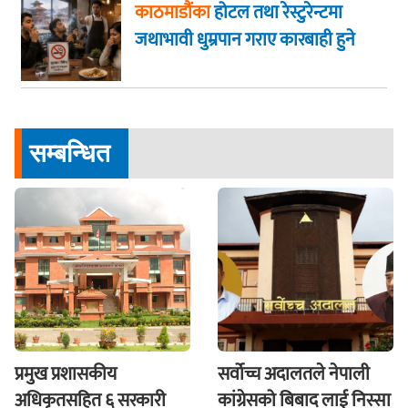
काठमाडौंका
होटल तथा रेस्टुरेन्टमा
जथाभावी धुम्रपान गराए कारबाही हुने
सम्बन्धित
प्रमुख प्रशासकीय
सर्वोच्च अदालतले नेपाली
अधिकृतसहित ६ सरकारी
कांग्रेसको बिबाद लाई निस्सा