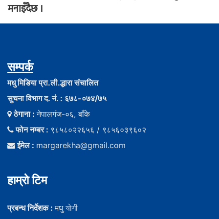
मनाइँदैछ ।
सम्पर्क
मधु मिडिया प्रा.ली.द्धारा संचालित
सुचना विभाग द. नं. : ६७८-०७४/७५
ठेगाना :
नेपालगंज-०६, बाँके
फोन नम्बर :
९८५८०२२६५६ / ९८५६०३९६०२
ईमेल :
margarekha@gmail.com
हाम्राे टिम
प्रबन्ध निर्देशक :
मधु याेगी