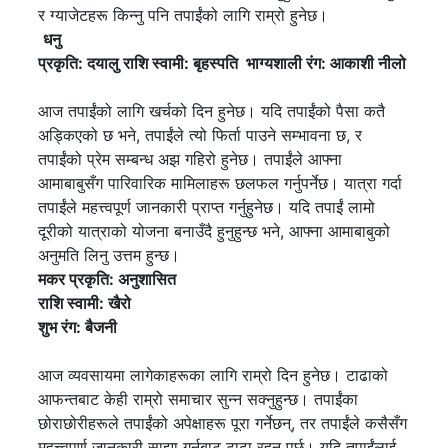
र ग्याजेटहरू किन्नु पनि तपाईंको लागि राम्रो हुनेछ।
धनु
प्रकृति: दयालु राशि स्वामी: बृहस्पति भाग्यशाली रंग: आकाशी नीलो
आज तपाईंको लागि खर्चको दिन हुनेछ। यदि तपाईंको पैसा कतै
अड्किएको छ भने, तपाईंले त्यो फिर्ता पाउने सम्भावना छ, र
तपाईंको प्रेम सम्बन्ध अझ गहिरो हुनेछ। तपाईंले आफ्ना
आमाबाबुसँग पारिवारिक मामिलाहरू छलफल गर्नुपर्नेछ। यात्रा गर्दा
तपाईंले महत्त्वपूर्ण जानकारी प्राप्त गर्नुहुनेछ। यदि तपाईं लामो
दूरीको यात्राको योजना बनाउँदै हुनुहुन्छ भने, आफ्ना आमाबाबुको
अनुमति लिनु उत्तम हुन्छ।
मकर
प्रकृति: अनुशासित
राशि स्वामी: खैरो
शुभ रंग: बैजनी
आज व्यवसायमा लागेकाहरूका लागि राम्रो दिन हुनेछ। टाढाको
आफन्तबाट केही राम्रो समाचार सुन्न सक्नुहुन्छ। तपाईंका
छोराछोरीहरूले तपाईंको अपेक्षाहरू पूरा गर्नेछन्, तर तपाईंले कसैसँग
महत्त्वपूर्ण जानकारी साझा गर्नबाट टाढा रहनु पर्छ। यदि तपाईंलाई