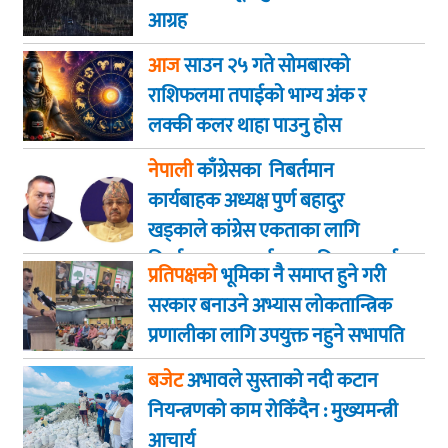
आग्रह
आज
साउन २५ गते साेमबारकाे
राशिफलमा तपाईकाे भाग्य अंक र
लक्की कलर थाहा पाउनु हाेस
नेपाली
काँग्रेसका निबर्तमान
कार्यबाहक अध्यक्ष पुर्ण बहादुर
खड्काले कांग्रेस एकताका लागि
निर्णायक पहल गर्न सभापति थापालाई
प्रतिपक्षको
भूमिका नै समाप्त हुने गरी
आग्रह
सरकार बनाउने अभ्यास लोकतान्त्रिक
प्रणालीका लागि उपयुक्त नहुने सभापति
गगन कुमार थापा
बजेट
अभावले सुस्ताको नदी कटान
नियन्त्रणको काम रोकिँदैन : मुख्यमन्त्री
आचार्य