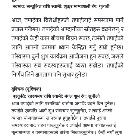
स्वभाव: सन्तुलित
राशि स्वामी: शुक्र
भाग्यशाली रंग: गुलाबी
आज, तपाईंका विरोधीहरूले तपाईंलाई समस्यामा पार्ने
प्रयास गर्नेछन्। तपाईंको आम्दानीका स्रोतहरू बढ्नेछन्, र
तपाईंको केही काम बीचमा बिग्रन सक्छ, त्यसैले तपाईंको
लागि आफ्नो काममा ध्यान केन्द्रित गर्नु राम्रो हुनेछ।
परिवारमा कुनै शुभ कार्यक्रम आयोजना हुन सक्छ, जसले
परिवारका सबै सदस्यहरूलाई व्यस्त राख्नेछ। तपाईंको
निर्णय लिने क्षमतामा पनि सुधार हुनेछ।
वृश्चिक (वृश्चिक)
प्र
कृति: रहस्यमय
राशि स्वामी: मंगल
शुभ रंग: सुनौलो
आज तपाईंको लागि प्रगतिको बाटोमा अगाडि बढ्ने दिन हुनेछ।
तपाईंले एकपछि अर्को शुभ समाचार सुन्नुहुनेछ, र तपाईं आफ्नो
व्यापार योजनाहरूमा लापरवाह हुनुहुनेछैन। तपाईंले पुराना
समस्याहरूबाट राहत पाउनुहुनेछ र तपाईंले आफ्ना बच्चाहरूलाई
मूल्यमान्यता र परम्पराहरूको बारेमा सिकाउनुहुनेछ। केही नयाँ लुगा