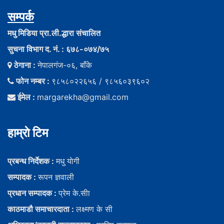
सम्पर्क
मधु मिडिया प्रा.ली.द्धारा संचालित
सुचना विभाग द. नं. : ६७८-०७४/७५
ठेगाना :
नेपालगंज-०६, बाँके
फोन नम्बर :
९८५८०२२६५६ / ९८५६०३९६०२
ईमेल :
margarekha@gmail.com
हाम्राे टिम
प्रबन्ध निर्देशक :
मधु याेगी
सम्पादक :
रूपन ज्ञवाली
प्रधान सम्पादक :
प्रेम के.सीा
काठमाडौ समाचारदाता :
लक्ष्मण के सी