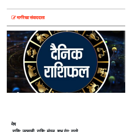
मार्गरेखा संवाददाता
मेष
राशि: उत्साही राशि: मंगल शुभ रंग: रातो