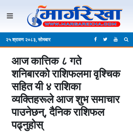
२५ श्रावण २०८३, सोमबार
आज कात्तिक ८ गते
शनिबारकाे राशिफलमा वृश्चिक
सहित यी ४ राशिका
व्यक्तिहरूले आज शुभ समाचार
पाउनेछन्, दैनिक राशिफल
पढ्नुहोस्