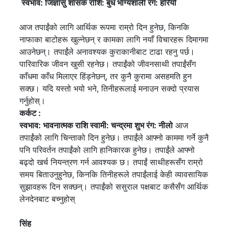
स्वभाव: जिज्ञासु शासक
राशि: बुध
भाग्यशाली रंग: हरियो
आज तपाईंको लागि आर्थिक रूपमा राम्रो दिन हुनेछ, किनकि
नाफाका बाटोहरू खुल्नेछन् र कामका लागि नयाँ विचारहरू दिमागमा
आउनेछन्। तपाईंले अनावश्यक कुराकानीबाट टाढा रहनु पर्छ।
पारिवारिक जीवन खुसी रहनेछ। तपाईंको जीवनसाथी तपाईंसँग
काँधमा काँध मिलाएर हिंड्नेछन्, तर कुनै कुरामा असहमति हुन
सक्छ। यदि यस्तो भयो भने, तिनीहरूलाई मनाउन सक्दो प्रयास
गर्नुहोस्।
कर्कट
:
स्वभाव: भावनात्मक
राशि स्वामी: चन्द्रमा
शुभ रंग: नीलो
आज
तपाईंको लागि चिन्ताको दिन हुनेछ। तपाईंले आफ्नो काममा गर्ने कुनै
पनि परिवर्तन तपाईंको लागि हानिकारक हुनेछ। तपाईंले आफ्नो
बढ्दो खर्च नियन्त्रण गर्न आवश्यक छ। तपाईं साथीहरूसँग राम्रो
समय बिताउनुहुनेछ, किनकि तिनीहरूले तपाईंलाई केही व्यावसायिक
सुझावहरू दिन सक्छन्। तपाईंको ससुराल पक्षबाट कसैसँग आर्थिक
लेनदेनबाट बच्नुहोस्
सिंह