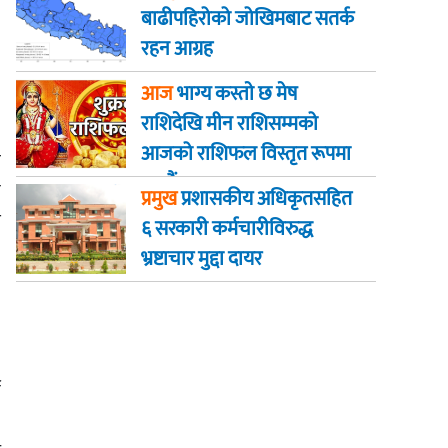
बाढीपहिरोको जोखिमबाट सतर्क
रहन आग्रह
आज
भाग्य कस्ताे छ मेष
राशिदेखि मीन राशिसम्मको
आजको राशिफल विस्तृत रूपमा
ा
जानौं
े
प्रमुख
प्रशासकीय अधिकृतसहित
न
६ सरकारी कर्मचारीविरुद्ध
भ्रष्टाचार मुद्दा दायर
न
।