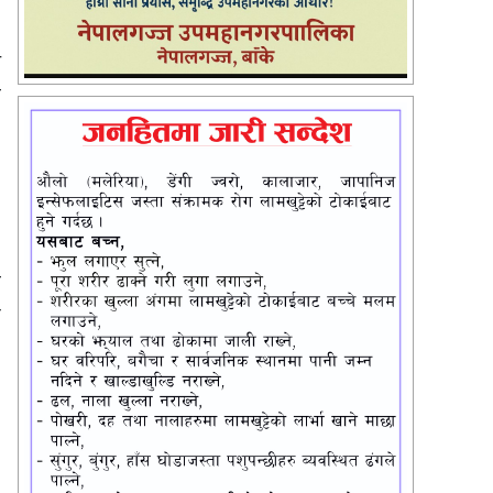
त
ो
ो
े