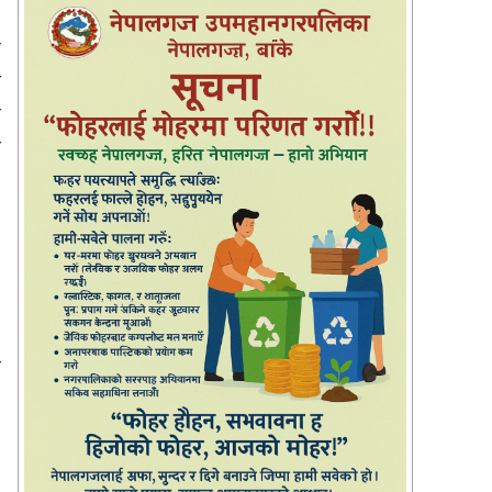
ि
ै
ा
ा
।
ा