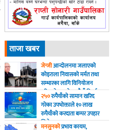
क
र
ताजा खबर
ो
जेन्जी
आन्दोलनमा जलाएकाे
े
कोइराला निवासको मर्मत तथा
सम्भारका लागि विनियोजन
गरिएको २ करोड रुपैयाँ फिर्ता
२५०
रुपैयाँको सामान खरिद
गरेका उपभोक्ताले १० लाख
रुपैयाँको करदाता बम्पर उपहार
।
जिते
मनसुनको
प्रभाव कायम,
े