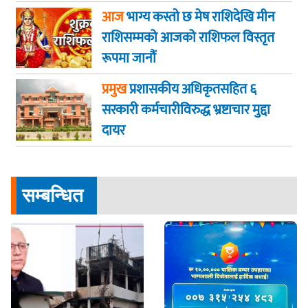
आज
भाग्य कस्ताे छ मेष राशिदेखि मीन
राशिसम्मको आजको राशिफल विस्तृत
रूपमा जानौं
प्रमुख
प्रशासकीय अधिकृतसहित ६
सरकारी कर्मचारीविरुद्ध भ्रष्टाचार मुद्दा
दायर
सम्बन्धित