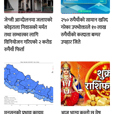
जेन्जी आन्दोलनमा जलाएकाे
२५० रुपैयाँको सामान खरिद
कोइराला निवासको मर्मत
गरेका उपभोक्ताले १० लाख
तथा सम्भारका लागि
रुपैयाँको करदाता बम्पर
विनियोजन गरिएको २ करोड
उपहार जिते
रुपैयाँ फिर्ता
मनसुनको प्रभाव कायम,
आज भाग्य कस्ताे छ मेष