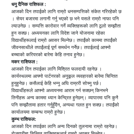
धनु दैनिक राशिफल :
आजको दिन तपाईको लागि राम्रो धनसम्पत्तिको संकेत गरिरहेको छ
। सेयर बजारमा लगानी गर्नु भएको छ भने यसले राम्रो नाफा पनि
ल्याउनेछ । सम्पत्ति कारोवार गर्ने व्यक्तिहरूको लागि ठूलो सम्झौता
हुन सक्छ। अध्ययनका लागि विदेश जाने योजनामा ​​रहेका
विद्यार्थीहरूलाई राम्रो अवसर मिल्नेछ। तपाईंको काममा तपाईंको
जीवनसाथीले तपाईंलाई पूर्ण समर्थन गर्नेछ। तपाईलाई आफ्नो
बच्चाको करियरको बारेमा केहि तनाव हुनेछ।
मकर राशिफल :
आजको दिन तपाईका लागि मिश्रित फलदायी रहनेछ ।
कार्यस्थलमा आफ्नो पार्टनरको अनुकूल व्यवहारको बारेमा चिन्तित
हुनुहुनेछ। कसैलाई केहि भन्नु अघि राम्ररी सोच्नु पर्छ।
विद्यार्थीहरूले आफ्नो अध्ययनमा आराम गर्न सक्छन् किनभने
तिनीहरू अन्य काममा ध्यान केन्द्रित हुनेछन्। व्यापारमा पनि कुनै
पनि सम्झौतामा हतार गर्नुहुँदैन, अन्यथा गलत हुन सक्छ। तपाईंको
कार्यालयमा सम्बन्ध राम्रो हुनेछ।
कुम्भ राशिफल:
आजको दिन तपाईका लागि अन्य दिनको तुलनामा राम्रो रहनेछ।
रोजगारीमा चिन्तित व्यक्तिहरूलाई राम्रो अवसर मिल्नेछ।