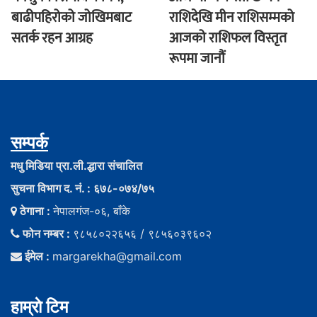
बाढीपहिरोको जोखिमबाट
राशिदेखि मीन राशिसम्मको
सतर्क रहन आग्रह
आजको राशिफल विस्तृत
रूपमा जानौं
सम्पर्क
मधु मिडिया प्रा.ली.द्धारा संचालित
सुचना विभाग द. नं. : ६७८-०७४/७५
ठेगाना :
नेपालगंज-०६, बाँके
फोन नम्बर :
९८५८०२२६५६ / ९८५६०३९६०२
ईमेल :
margarekha@gmail.com
हाम्राे टिम