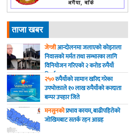
ताजा खबर
जेन्जी
आन्दोलनमा जलाएकाे कोइराला
निवासको मर्मत तथा सम्भारका लागि
विनियोजन गरिएको २ करोड रुपैयाँ
फिर्ता
२५०
रुपैयाँको सामान खरिद गरेका
उपभोक्ताले १० लाख रुपैयाँको करदाता
बम्पर उपहार जिते
मनसुनको
प्रभाव कायम, बाढीपहिरोको
जोखिमबाट सतर्क रहन आग्रह