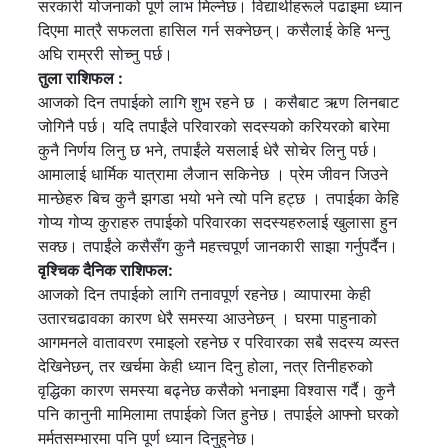
सरकारी योजनाको पूर्ण लाभ मिल्नेछ। विद्यार्थीहरूले पढाइमा ध्यान
दिएमा मात्रै सफलता हासिल गर्न सक्नेछन्। कसैलाई केहि भन्नु
अघि राम्ररी सोच्नु पर्छ।
तुला राशिफल :
आजको दिन तपाईको लागि शुभ रहने छ । कसैबाट ऋण लिनबाट
जोगिनै पर्छ। यदि तपाईंले परिवारको सदस्यको करियरको बारेमा
कुनै निर्णय लिनु छ भने, तपाईंले यसलाई धेरै सोचेर लिनु पर्छ।
आमालाई धार्मिक यात्रामा लैजान सकिनेछ । प्रेम जीवन जिउने
मान्छेहरु बिच कुनै झगडा भयो भने त्यो पनि हट्छ । तपाईका केहि
गोप्य गोप्य कुराहरु तपाईको परिवारका सदस्यहरुलाई खुलासा हुन
सक्छ। तपाईंले कसैसँग कुनै महत्त्वपूर्ण जानकारी साझा गर्नुपर्दैन।
वृश्चिक दैनिक राशिफल:
आजको दिन तपाईको लागि तनावपूर्ण रहनेछ। व्यापारमा केही
उतारचढावका कारण धेरै समस्या आउनेछन् । घरमा पाहुनाको
आगमनले वातावरण रमाइलो रहनेछ र परिवारका सबै सदस्य व्यस्त
देखिनेछन्, तर खर्चमा केही ध्यान दिनु होला, नत्र तिनीहरुको
वृद्धिका कारण समस्या बढ्नेछ कसैको भनाइमा विश्वास गर्दै। कुनै
पनि कानुनी मामिलामा तपाईको जित हुनेछ। तपाईले आफ्नो घरको
मर्मतसम्भारमा पनि पूर्ण ध्यान दिनुहुनेछ।