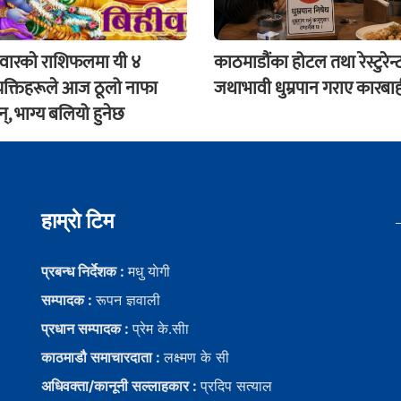
ारकाे राशिफलमा यी ४
काठमाडौंका होटल तथा रेस्टुरेन्
्यक्तिहरूले आज ठूलो नाफा
जथाभावी धुम्रपान गराए कारबाही
, भाग्य बलियो हुनेछ
हाम्राे टिम
प्रबन्ध निर्देशक :
मधु याेगी
सम्पादक :
रूपन ज्ञवाली
प्रधान सम्पादक :
प्रेम के.सीा
काठमाडौ समाचारदाता :
लक्ष्मण के सी
अधिवक्ता/कानूनी सल्लाहकार :
प्रदिप सत्याल