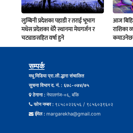
लुम्बिनी प्रदेशका पहाडी र तराई भूभाग
आज बिहिव
मधेस प्रदेशका धेरै स्थानमा मेघगर्जन र
राशिका व
चट्याङसहित वर्षा हुने
कमाउनेछन्
सम्पर्क
मधु मिडिया प्रा.ली.द्धारा संचालित
सुचना विभाग द. नं. : ६७८-०७४/७५
ठेगाना :
नेपालगंज-०६, बाँके
फोन नम्बर :
९८५८०२२६५६ / ९८५६०३९६०२
ईमेल :
margarekha@gmail.com