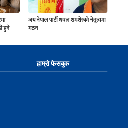
टमा
जय नेपाल पार्टी धवल शमशेरको नेतृत्वमा
 हुने
गठन
हाम्राे फेसबुक