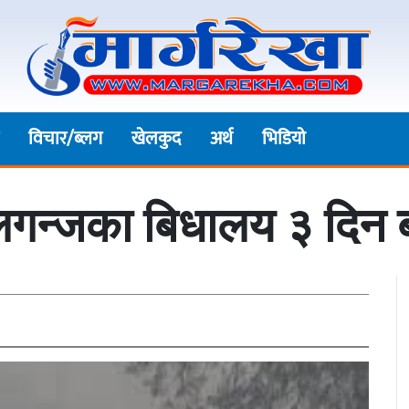
विचार/ब्लग
खेलकुद
अर्थ
भिडियाे
ालगन्जका बिधालय ३ दिन ब