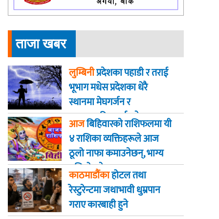
ताजा खबर
लुम्बिनी
प्रदेशका पहाडी र तराई
भूभाग मधेस प्रदेशका धेरै
स्थानमा मेघगर्जन र
चट्याङसहित वर्षा हुने
आज
बिहिवारकाे राशिफलमा यी
४ राशिका व्यक्तिहरूले आज
ठूलो नाफा कमाउनेछन्, भाग्य
बलियो हुनेछ
काठमाडौंका
होटल तथा
रेस्टुरेन्टमा जथाभावी धुम्रपान
गराए कारबाही हुने