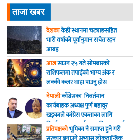
ताजा खबर
देशका
केही स्थानमा चट्याङसहित
भारी वर्षाको पूर्वानुमान सचेत रहन
आग्रह
आज
साउन २५ गते साेमबारकाे
राशिफलमा तपाईकाे भाग्य अंक र
लक्की कलर थाहा पाउनु हाेस
नेपाली
काँग्रेसका निबर्तमान
कार्यबाहक अध्यक्ष पुर्ण बहादुर
खड्काले कांग्रेस एकताका लागि
निर्णायक पहल गर्न सभापति थापालाई
प्रतिपक्षको
भूमिका नै समाप्त हुने गरी
आग्रह
सरकार बनाउने अभ्यास लोकतान्त्रिक