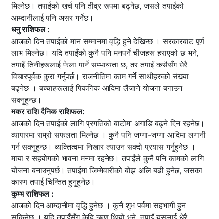
मिल्नेछ। तपाईंको खर्च पनि तीव्र रूपमा बढ्नेछ, जसले तपाईंको
आम्दानीलाई पनि असर गर्नेछ।
धनु राशिफल :
आजको दिन तपाईको मान सम्मानमा वृद्धि हुने देखिन्छ । सरकारबाट पूर्ण
लाभ मिल्नेछ। यदि तपाइँको कुनै पनि मनपर्ने चीजहरू हराएको छ भने,
तपाइँ तिनीहरूलाई फेला पार्ने सम्भाव्यता छ, तर तपाइँ कसैसँग धेरै
विचारपूर्वक कुरा गर्नुपर्छ। राजनीतिमा काम गर्ने साथीहरुको संख्या
बढ्नेछ । बच्चाहरूलाई पिकनिक आदिमा लैजाने योजना बनाउन
सक्नुहुन्छ।
मकर राशि दैनिक राशिफल:
आजको दिन तपाईको लागि प्रगतिको बाटोमा अगाडि बढ्ने दिन रहनेछ।
व्यापारमा राम्रो सफलता मिल्नेछ । कुनै पनि जग्गा-जग्गा आदिमा लगानी
गर्न सक्नुहुन्छ। व्यक्तित्वमा निखार ल्याउन सक्दो प्रयास गर्नुहुनेछ ।
माया र सहयोगको भावना मनमा रहनेछ। तपाईंले कुनै पनि कामको लागि
योजना बनाउनुपर्छ। तपाईमा जिम्मेवारीको बोझ अलि बढी हुनेछ, जसका
कारण तपाई चिन्तित हुनुहुनेछ।
कुम्भ राशिफल :
आजको दिन आम्दानीमा वृद्धि हुनेछ । कुनै शुभ पर्वमा सहभागी हुन
सकिनेछ । यदि तपाइँसँग केहि ऋण थियो भने, तपाइँ यसलाई धेरै