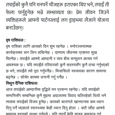
तपाइँको कुनै पनि मनपर्ने चीजहरू हराएका थिए भने, तपाइँ ती
फेला पार्नुहुनेछ भन्ने सम्भाव्यता छ। प्रेम जीवन जिउने
व्यक्तिहरूले आफ्नो पार्टनरलाई लग ड्राइभमा लैजाने योजना
बनाउँछन्।
वृष राशिफल :
वृष राशिका लागि आजको दिन शुभ रहनेछ । मनोरञ्जनात्मक
कार्यक्रममा भाग लिन सकिनेछ । दाम्पत्य जीवनमा प्रशस्त सुख
मिल्नेछ। तपाईंले आफ्नो आम्दानी र व्यय बीच सन्तुलन कायम गर्न
आवश्यक छ। यदि तपाईंले परिवारको कुनै सदस्यसँग कुनै वाचा गर्नुभएको
छ भने, तपाईंले त्यो पूरा गर्नुपर्नेछ। मिजासिलो स्वभावका कारण समस्या
बढ्नेछ । सोचेर काममा लगानी गर्नु पर्नेछ ।
मिथुन दैनिक राशिफलः
आज तपाईको आम्दानीमा वृद्धिले मन प्रसन्न रहनेछ। यदि तपाईको
सम्पत्तिसँग सम्बन्धित कुनै मुद्दामा अदालतमा विवाद चलिरहेको थियो भने
त्यसमा तपाईको विजय हुनेछ। कामको कारणले खानपानमा कम ध्यान
दिनु पर्ने भएकाले स्वास्थ्यमा केही ध्यान दिनु होला । कतै जाँदा आफ्नो
बहुमूल्य वस्तुको सुरक्षा गर्नुपर्छ। यदि तपाइँ केहि साइड व्यवसाय गर्न