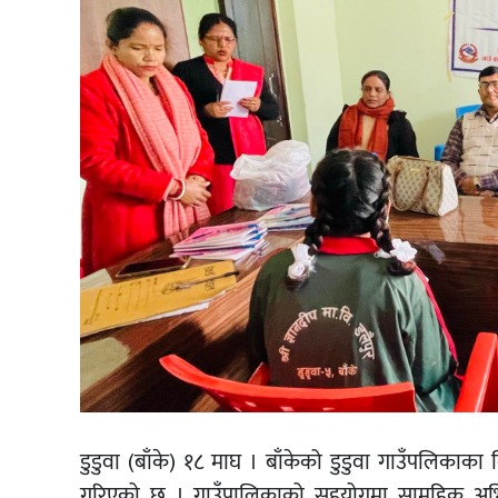
डुडुवा (बाँके) १८ माघ । बाँकेको डुडुवा गाउँपलिकाका 
गरिएको छ । गाउँपालिकाको सहयोगमा सामुहिक अभ