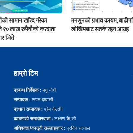
ाँको सामान खरिद गरेका
मनसुनको प्रभाव कायम, बाढीप
े १० लाख रुपैयाँको करदाता
जोखिमबाट सतर्क रहन आग्रह
ार जिते
हाम्राे टिम
प्रबन्ध निर्देशक :
मधु याेगी
सम्पादक :
रूपन ज्ञवाली
प्रधान सम्पादक :
प्रेम के.सीा
काठमाडौ समाचारदाता :
लक्ष्मण के सी
अधिवक्ता/कानूनी सल्लाहकार :
प्रदिप सत्याल