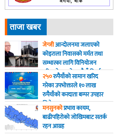
ताजा खबर
जेन्जी
आन्दोलनमा जलाएकाे
कोइराला निवासको मर्मत तथा
सम्भारका लागि विनियोजन
गरिएको २ करोड रुपैयाँ फिर्ता
२५०
रुपैयाँको सामान खरिद
गरेका उपभोक्ताले १० लाख
रुपैयाँको करदाता बम्पर उपहार
जिते
मनसुनको
प्रभाव कायम,
बाढीपहिरोको जोखिमबाट सतर्क
रहन आग्रह