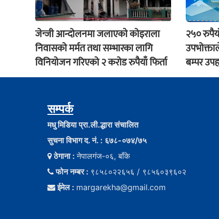
जेन्जी आन्दोलनमा जलाएकाे कोइराला
२५० रुपैय
निवासको मर्मत तथा सम्भारका लागि
उपभोक्ताल
विनियोजन गरिएको २ करोड रुपैयाँ फिर्ता
बम्पर उपह
सम्पर्क
मधु मिडिया प्रा.ली.द्धारा संचालित
सुचना विभाग द. नं. : ६७८-०७४/७५
ठेगाना :
नेपालगंज-०६, बाँके
फोन नम्बर :
९८५८०२२६५६ / ९८५६०३९६०२
ईमेल :
margarekha@gmail.com