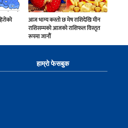
हिरोको
आज भाग्य कस्ताे छ मेष राशिदेखि मीन
राशिसम्मको आजको राशिफल विस्तृत
रूपमा जानौं
हाम्राे फेसबुक