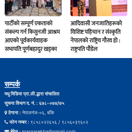
पार्टीको सम्पूर्ण एकताको
आदिवासी जनजातिहरूको
संकल्प गर्न किसुनजी आश्रम
विशिष्ट पहिचान र संस्कृति
आएकाे पूर्वकार्यवाहक
नेपालको राष्ट्रिय गौरव हो :
सभापति पूर्णबहादुर खड्का
राष्ट्रपति पौडेल
सम्पर्क
मधु मिडिया प्रा.ली.द्धारा संचालित
सुचना विभाग द. नं. : ६७८-०७४/७५
ठेगाना :
नेपालगंज-०६, बाँके
फोन नम्बर :
९८५८०२२६५६ / ९८५६०३९६०२
ईमेल :
margarekha@gmail.com