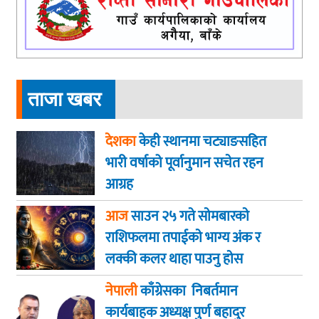
ताजा खबर
देशका
केही स्थानमा चट्याङसहित
भारी वर्षाको पूर्वानुमान सचेत रहन
आग्रह
आज
साउन २५ गते साेमबारकाे
राशिफलमा तपाईकाे भाग्य अंक र
लक्की कलर थाहा पाउनु हाेस
नेपाली
काँग्रेसका निबर्तमान
कार्यबाहक अध्यक्ष पुर्ण बहादुर