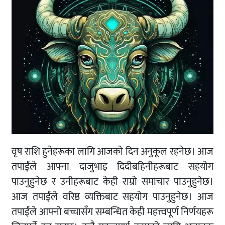
वृष राशि हुनेहरूका लागि आजको दिन अनुकूल रहनेछ। आज
तपाईंले आफ्ना दाजुभाइ दिदीबहिनीहरूबाट सहयोग
पाउनुहुनेछ र उनीहरूबाट केही राम्रो समाचार पाउनुहुनेछ।
आज तपाईंले वरिष्ठ व्यक्तिबाट सहयोग पाउनुहुनेछ। आज
तपाईंले आफ्नो बच्चासँग सम्बन्धित केही महत्त्वपूर्ण निर्णयहरू