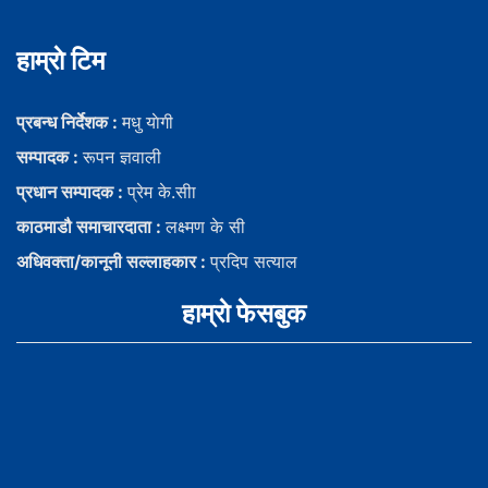
हाम्राे टिम
प्रबन्ध निर्देशक :
मधु याेगी
सम्पादक :
रूपन ज्ञवाली
प्रधान सम्पादक :
प्रेम के.सीा
काठमाडौ समाचारदाता :
लक्ष्मण के सी
अधिवक्ता/कानूनी सल्लाहकार :
प्रदिप सत्याल
हाम्राे फेसबुक