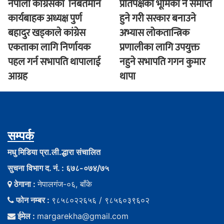
नेपाली काँग्रेसका निबर्तमान
प्रतिपक्षको भूमिका नै समाप्त
कार्यबाहक अध्यक्ष पुर्ण
हुने गरी सरकार बनाउने
बहादुर खड्काले कांग्रेस
अभ्यास लोकतान्त्रिक
एकताका लागि निर्णायक
प्रणालीका लागि उपयुक्त
पहल गर्न सभापति थापालाई
नहुने सभापति गगन कुमार
आग्रह
थापा
सम्पर्क
मधु मिडिया प्रा.ली.द्धारा संचालित
सुचना विभाग द. नं. : ६७८-०७४/७५
ठेगाना :
नेपालगंज-०६, बाँके
फोन नम्बर :
९८५८०२२६५६ / ९८५६०३९६०२
ईमेल :
margarekha@gmail.com