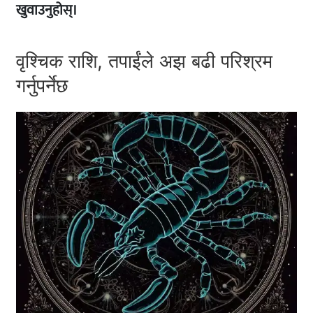
खुवाउनुहोस्।
वृश्चिक राशि, तपाईंले अझ बढी परिश्रम
गर्नुपर्नेछ