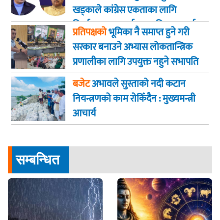
खड्काले कांग्रेस एकताका लागि
निर्णायक पहल गर्न सभापति थापालाई
प्रतिपक्षको
भूमिका नै समाप्त हुने गरी
आग्रह
सरकार बनाउने अभ्यास लोकतान्त्रिक
प्रणालीका लागि उपयुक्त नहुने सभापति
गगन कुमार थापा
बजेट
अभावले सुस्ताको नदी कटान
नियन्त्रणको काम रोकिँदैन : मुख्यमन्त्री
आचार्य
सम्बन्धित