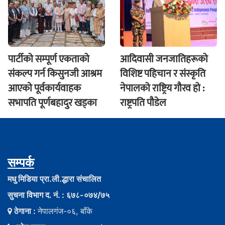
पार्टीको सम्पूर्ण एकताको
आदिवासी जनजातिहरूको
संकल्प गर्न किसुनजी आश्रम
विशिष्ट पहिचान र संस्कृति
आएकाे पूर्वकार्यवाहक
नेपालको राष्ट्रिय गौरव हो :
सभापति पूर्णबहादुर खड्का
राष्ट्रपति पौडेल
सम्पर्क
मधु मिडिया प्रा.ली.द्धारा संचालित
सुचना विभाग द. नं. : ६७८-०७४/७५
ठेगाना :
नेपालगंज-०६, बाँके