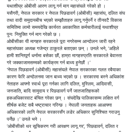
यथाशीघ्र ओबीसी आरण लागू गर्न माग महासंघले गरेको हो ।
यसैगरी, नेपाल सरकार र नेपाल पिछडावर्ग (ओबीसी) महासंघ, दलित संघ
तथा वादी समुदायबीच भएको सम्झौताहरु लागू गर्नुपर्ने र तीनवटै विकास
समितिमा लामो समयदेखि कार्यरत अवकासित कर्मचारीलाई यथाशीघ्र
पुनः नियुक्ति गर्न माग गरेको छ ।
ओबीसीका यी मागहरु सरकारले पूरा नगरेसम्म आन्दोलन जारी रहने
महासंघका अध्यक्ष गजेन्द्र ठाकुरले बताएका छन् । उनले भने, ‘अहिले
हामी शान्तिपूर्ण धर्नामा बसेका छौं, हाम्रा मागहरुप्रति सरकारले बेवास्ता
गरे जक्काजामसम्मको कार्यक्रम गर्न बाध्य हुनेछौं ।’
‘नेपाल पिछडावर्ग (ओबीसी) महासंघले नेपाल सरकारका गलत रबैयाका
कारण फेरि अन्दोलनमा जान बाध्य भएको छ । सरकारमा बस्ने अधिकांश
नेताहरु आफ्नो स्वार्थ पूरा गर्नका लागि दलित, मुस्लिम, आदिवासी,
जनजाति, बादि सामुदाय र पिछडावर्ग पर्ने जातजातिहरूको
हकअधिकारवाट बंचित गरेका छन् । संघदेखि पालिकासम्म लक्षित वर्ग
शीर्षक बजेट सबै भष्ट्राचार गरिन्छ । नेपाली जनताहरू आआफ्ना
अधिकारको लागि नेपाल सरकारसँग लडेर अधिकार सुनिश्चित गराउनु
पर्नेछ ।’ उनले भने ।
‘ओबीसीको थर सूचिकरण गरी आरक्षण लागू गर’, ‘पिछडावर्ग, दलित र