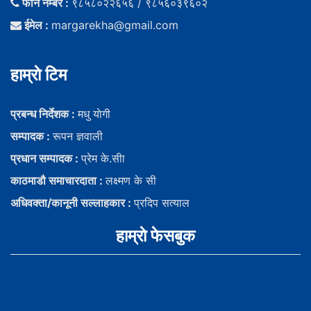
फोन नम्बर :
९८५८०२२६५६ / ९८५६०३९६०२
ईमेल :
margarekha@gmail.com
हाम्राे टिम
प्रबन्ध निर्देशक :
मधु याेगी
सम्पादक :
रूपन ज्ञवाली
प्रधान सम्पादक :
प्रेम के.सीा
काठमाडौ समाचारदाता :
लक्ष्मण के सी
अधिवक्ता/कानूनी सल्लाहकार :
प्रदिप सत्याल
हाम्राे फेसबुक