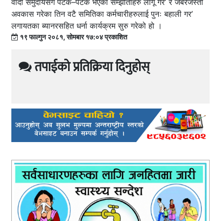
वादी समुदायसँग पटक–पटक भएका सम्झौताहरु लागू गर’ र जबरजस्ती
अवकास गरेका तिन वटै समितिका कर्मचारीहरुलाई पुनः बहाली गर’
लगायतका ब्यानरसहित धर्ना कार्यक्रम सुरु गरेको हो ।
१९ फाल्गुन २०८१, सोमबार १७:०४ प्रकाशित
तपाईको प्रतिक्रिया दिनुहोस्