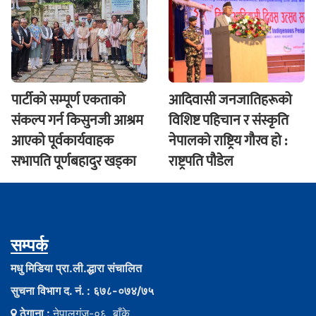
पार्टीको सम्पूर्ण एकताको
आदिवासी जनजातिहरूको
संकल्प गर्न किसुनजी आश्रम
विशिष्ट पहिचान र संस्कृति
आएकाे पूर्वकार्यवाहक
नेपालको राष्ट्रिय गौरव हो :
सभापति पूर्णबहादुर खड्का
राष्ट्रपति पौडेल
सम्पर्क
मधु मिडिया प्रा.ली.द्धारा संचालित
सुचना विभाग द. नं. : ६७८-०७४/७५
ठेगाना :
नेपालगंज-०६, बाँके