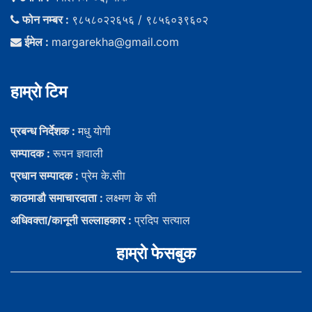
फोन नम्बर :
९८५८०२२६५६ / ९८५६०३९६०२
ईमेल :
margarekha@gmail.com
हाम्राे टिम
प्रबन्ध निर्देशक :
मधु याेगी
सम्पादक :
रूपन ज्ञवाली
प्रधान सम्पादक :
प्रेम के.सीा
काठमाडौ समाचारदाता :
लक्ष्मण के सी
अधिवक्ता/कानूनी सल्लाहकार :
प्रदिप सत्याल
हाम्राे फेसबुक