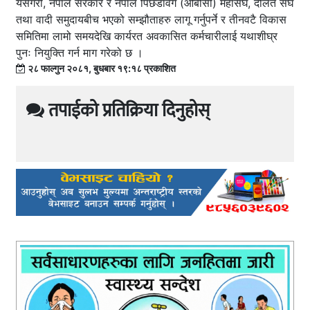
यसैगरी, नेपाल सरकार र नेपाल पिछडावर्ग (ओबीसी) महासंघ, दलित संघ
तथा वादी समुदायबीच भएको सम्झौताहरु लागू गर्नुपर्ने र तीनवटै विकास
समितिमा लामो समयदेखि कार्यरत अवकासित कर्मचारीलाई यथाशीघ्र
पुनः नियुक्ति गर्न माग गरेको छ ।
२८ फाल्गुन २०८१, बुधबार १९:१८ प्रकाशित
तपाईको प्रतिक्रिया दिनुहोस्