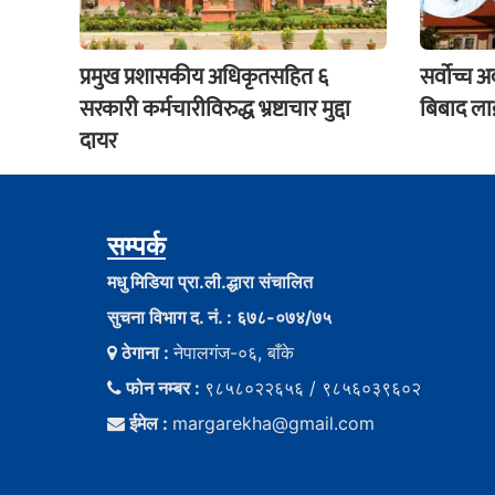
प्रमुख प्रशासकीय अधिकृतसहित ६
सर्वोच्च 
सरकारी कर्मचारीविरुद्ध भ्रष्टाचार मुद्दा
बिबाद लाई
दायर
सम्पर्क
मधु मिडिया प्रा.ली.द्धारा संचालित
सुचना विभाग द. नं. : ६७८-०७४/७५
ठेगाना :
नेपालगंज-०६, बाँके
फोन नम्बर :
९८५८०२२६५६ / ९८५६०३९६०२
ईमेल :
margarekha@gmail.com