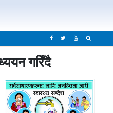
्ययन गरिँदै