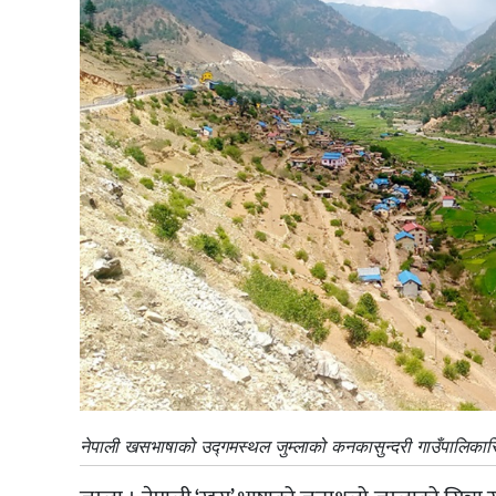
नेपाली खसभाषाको उद्गमस्थल जुम्लाको कनकासुन्दरी गाउँपालिकास