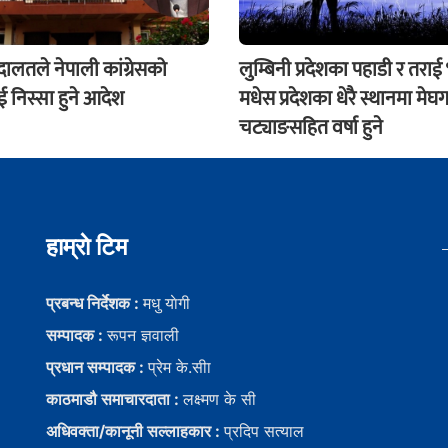
अदालतले नेपाली कांग्रेसको
लुम्बिनी प्रदेशका पहाडी र तराई
 निस्सा हुने आदेश
मधेस प्रदेशका धेरै स्थानमा मेघग
चट्याङसहित वर्षा हुने
हाम्राे टिम
प्रबन्ध निर्देशक :
मधु याेगी
सम्पादक :
रूपन ज्ञवाली
प्रधान सम्पादक :
प्रेम के.सीा
काठमाडौ समाचारदाता :
लक्ष्मण के सी
अधिवक्ता/कानूनी सल्लाहकार :
प्रदिप सत्याल