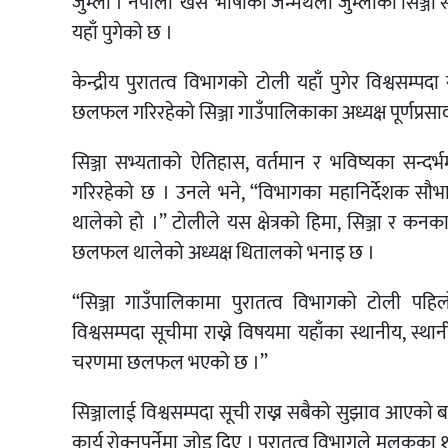
जुम्ला । नेपाली ‘खस’ भाषाको जन्मथलो जुम्लाको सिञ्जा
यहाँ पुगेको छ ।
केन्द्रीय पुरातत्व विभागको टोली यहाँ पुगेर विश्वसम
छलफल गरिरहेको सिञ्जा गाउँपालिकाका अध्यक्ष पूर्णप्र
सिञ्जा सभ्यताको ऐतिहास, वर्तमान र भविष्यका सन्द
गरिरहेको छ । उनले भने, “विभागका महानिर्देशक सौभाग्य
थालेको हो ।” टोलीले यस क्षेत्रको हिमा, सिञ्जा र कन
छलफल थालेको अध्यक्ष धितालको भनाइ छ ।
“सिञ्जा गाउँपालिकामा पुरातत्व विभागको टोली पहिलो
विश्वसम्पदा सूचीमा राख्ने विषयमा यहाँका स्थानीय, 
चरणमा छलफल भएको छ ।”
सिञ्जालाई विश्वसम्पदा सूची राख्न सबैको सुझाव आएको 
कार्य रोक्नुपर्नेमा जोड दिए । पुरातत्व विभागले मुलुकका १