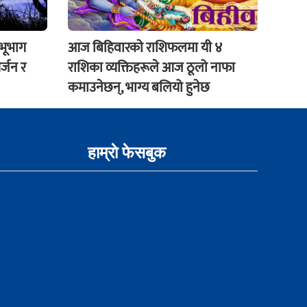
 भूभाग
आज बिहिवारकाे राशिफलमा यी ४
र्जन र
राशिका व्यक्तिहरूले आज ठूलो नाफा
कमाउनेछन्, भाग्य बलियो हुनेछ
हाम्राे फेसबुक