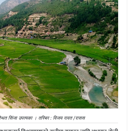
्थित सिंजा उपत्यका । तस्बिर : विजय रावत /रासस