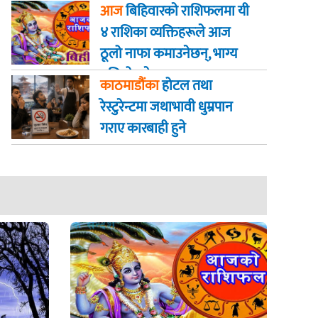
चट्याङसहित वर्षा हुने
आज
बिहिवारकाे राशिफलमा यी
४ राशिका व्यक्तिहरूले आज
ठूलो नाफा कमाउनेछन्, भाग्य
बलियो हुनेछ
काठमाडौंका
होटल तथा
रेस्टुरेन्टमा जथाभावी धुम्रपान
गराए कारबाही हुने