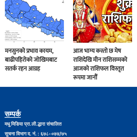
मनसुनको प्रभाव कायम,
आज भाग्य कस्ताे छ मेष
बाढीपहिरोको जोखिमबाट
राशिदेखि मीन राशिसम्मको
सतर्क रहन आग्रह
आजको राशिफल विस्तृत
रूपमा जानौं
सम्पर्क
मधु मिडिया प्रा.ली.द्धारा संचालित
सुचना विभाग द. नं. : ६७८-०७४/७५