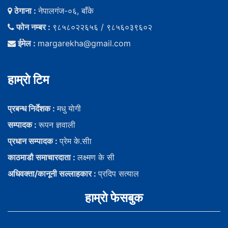
ठेगाना :
नेपालगंज-०६, बाँके
फोन नम्बर :
९८५८०२२६५६ / ९८५६०३९६०२
ईमेल :
margarekha@gmail.com
हाम्राे टिम
प्रबन्ध निर्देशक :
मधु याेगी
सम्पादक :
रूपन ज्ञवाली
प्रधान सम्पादक :
प्रेम के.सीा
काठमाडौ समाचारदाता :
लक्ष्मण के सी
अधिवक्ता/कानूनी सल्लाहकार :
प्रदिप सत्याल
हाम्राे फेसबुक