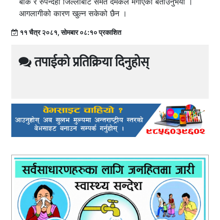
बाँके र रुपन्देही जिल्लाबाट समेत दमकल मगाएको बताउनुभयो ।
आगलागीको कारण खुल्न सकेको छैन ।
११ चैत्र २०८१, सोमबार ०८:१० प्रकाशित
तपाईको प्रतिक्रिया दिनुहोस्