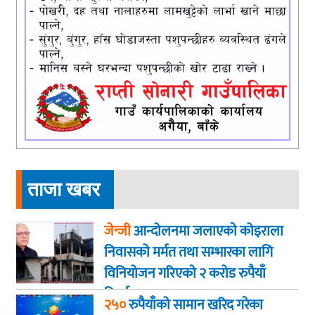
ताजा खबर
जेन्जी
आन्दोलनमा जलाएकाे कोइराला
निवासको मर्मत तथा सम्भारका लागि
विनियोजन गरिएको २ करोड रुपैयाँ
फिर्ता
२५०
रुपैयाँको सामान खरिद गरेका