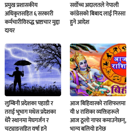
प्रमुख प्रशासकीय
सर्वोच्च अदालतले नेपाली
अधिकृतसहित ६ सरकारी
कांग्रेसको बिबाद लाई निस्सा
कर्मचारीविरुद्ध भ्रष्टाचार मुद्दा
हुने आदेश
दायर
लुम्बिनी प्रदेशका पहाडी र
आज बिहिवारकाे राशिफलमा
तराई भूभाग मधेस प्रदेशका
यी ४ राशिका व्यक्तिहरूले
धेरै स्थानमा मेघगर्जन र
आज ठूलो नाफा कमाउनेछन्,
चट्याङसहित वर्षा हुने
भाग्य बलियो हुनेछ