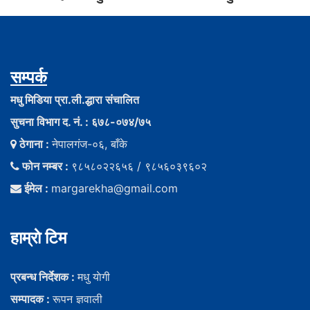
सम्पर्क
मधु मिडिया प्रा.ली.द्धारा संचालित
सुचना विभाग द. नं. : ६७८-०७४/७५
ठेगाना :
नेपालगंज-०६, बाँके
फोन नम्बर :
९८५८०२२६५६ / ९८५६०३९६०२
ईमेल :
margarekha@gmail.com
हाम्राे टिम
प्रबन्ध निर्देशक :
मधु याेगी
सम्पादक :
रूपन ज्ञवाली