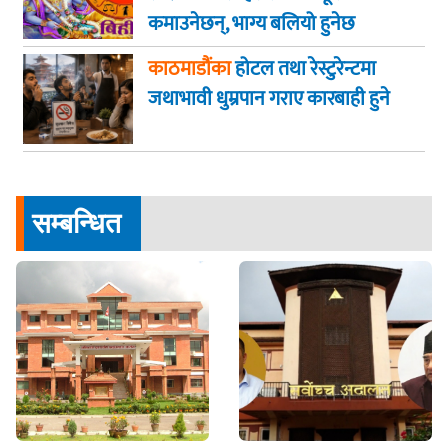
कमाउनेछन्, भाग्य बलियो हुनेछ
काठमाडौंका
होटल तथा रेस्टुरेन्टमा
जथाभावी धुम्रपान गराए कारबाही हुने
सम्बन्धित