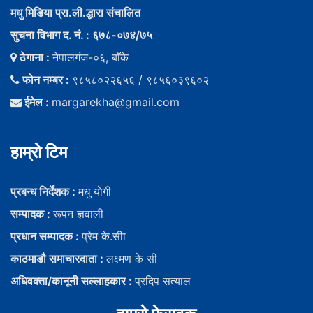
मधु मिडिया प्रा.ली.द्धारा संचालित
सुचना विभाग द. नं. : ६७८-०७४/७५
ठेगाना :
नेपालगंज-०६, बाँके
फोन नम्बर :
९८५८०२२६५६ / ९८५६०३९६०२
ईमेल :
margarekha@gmail.com
हाम्राे टिम
प्रबन्ध निर्देशक :
मधु याेगी
सम्पादक :
रूपन ज्ञवाली
प्रधान सम्पादक :
प्रेम के.सीा
काठमाडौ समाचारदाता :
लक्ष्मण के सी
अधिवक्ता/कानूनी सल्लाहकार :
प्रदिप सत्याल