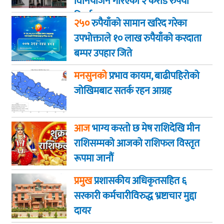
विनियोजन गरिएको २ करोड रुपैयाँ
फिर्ता
२५०
रुपैयाँको सामान खरिद गरेका
उपभोक्ताले १० लाख रुपैयाँको करदाता
बम्पर उपहार जिते
मनसुनको
प्रभाव कायम, बाढीपहिरोको
जोखिमबाट सतर्क रहन आग्रह
आज
भाग्य कस्ताे छ मेष राशिदेखि मीन
राशिसम्मको आजको राशिफल विस्तृत
रूपमा जानौं
प्रमुख
प्रशासकीय अधिकृतसहित ६
सरकारी कर्मचारीविरुद्ध भ्रष्टाचार मुद्दा
दायर