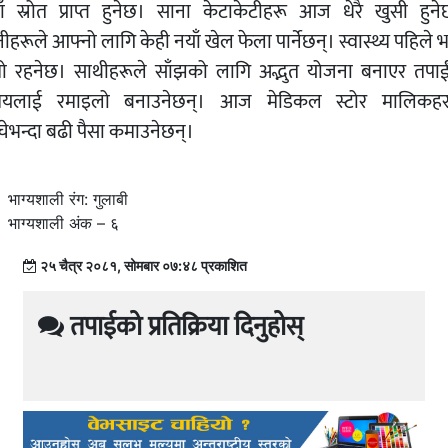
ाँ स्रोत प्राप्त हुनेछ। साना केटाकेटीहरू आज धेरै खुसी हुनेछ
ीहरूले आफ्नो लागि केही नयाँ खेल फेला पार्नेछन्। स्वास्थ्य पहिले भ
म्रो रहनेछ। साथीहरूले साँझको लागि अद्भुत योजना बनाएर तपाई
यलाई रमाइलो बनाउनेछन्। आज मेडिकल स्टोर मालिकहर
चेभन्दा बढी पैसा कमाउनेछन्।
भाग्यशाली रंग: गुलाबी
भाग्यशाली अंक – ६
२५ चैत्र २०८१, सोमबार ०७:४८ प्रकाशित
तपाईको प्रतिक्रिया दिनुहोस्