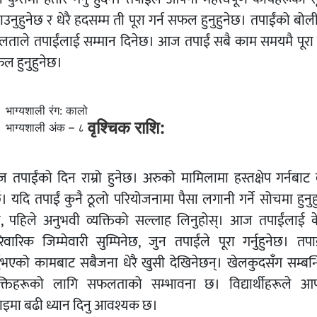
उनुहुनेछ र धेरै हदसम्म ती पूरा गर्न सफल हुनुहुनेछ। तपाईंको बो
लताले तपाईंलाई सम्मान दिनेछ। आज तपाईं सबै काम समयमै पूरा ग
ल हुनुहुनेछ।
भाग्यशाली रंग: कालो
वृश्चिक राशि:
भाग्यशाली अंक – ८
 तपाईंको दिन राम्रो हुनेछ। अरुको मामिलामा हस्तक्षेप गर्नबाट बच
छ। यदि तपाईं कुनै ठूलो परियोजनामा ​​पैसा लगानी गर्ने सोचमा हुनुह
े, पहिले अनुभवी व्यक्तिको सल्लाह लिनुहोस्। आज तपाईंलाई क
िवारिक जिम्मेवारी सुम्पिनेछ, जुन तपाईंले पूरा गर्नुहुनेछ। तपा
्नुभएको कामबाट सबैजना धेरै खुसी देखिनेछन्। खेलकुदसँग सम्बन्
यक्तिहरूको लागि सफलताको सम्भावना छ। विद्यार्थीहरूले आफ
ाइमा बढी ध्यान दिनु आवश्यक छ।