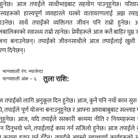
्नुहुनेछ। आज तपाईंले साथीभाइबाट सहयोग पाउनुहुनेछ। परिवा
स्यहरूको हास्यपूर्ण व्यवहारले घरको वातावरणलाई अझ रमा
ाउनेछ। साथै तपाईंको व्यक्तिगत जीवन पनि राम्रो हुनेछ।
बालिकाको स्वास्थ्य राम्रो रहनेछ। प्रेमीहरूले आज कतै बाहिर घुम्न 
जना बनाउनेछन्। तपाईंको जीवनसाथीले आज तपाईंलाई खुशी ह
रण दिनेछन्।
भाग्यशाली रंग: म्याजेन्टा
तुला राशि:
भाग्यशाली अंक – ६
 तपाईंको लागि अनुकूल दिन हुनेछ। आज, कुनै पनि नयाँ काम सुरु गर
ि, तपाईंले पूर्ण योजना बनाउनुहुनेछ र आफ्ना आमाबाबुबाट सल्लाह 
नुहुनेछ। आज, यदि तपाईंले सरकारी काममा नीति र नियमहरूमा पू
यान दिनुभयो भने, तपाईंलाई काम गर्न सजिलो हुनेछ। आज तपाईंले क
 कुरामा हतार गर्नु हुँदैन। तपाईंले आफ्नो महत्त्वपूर्ण कार्यहरूको 