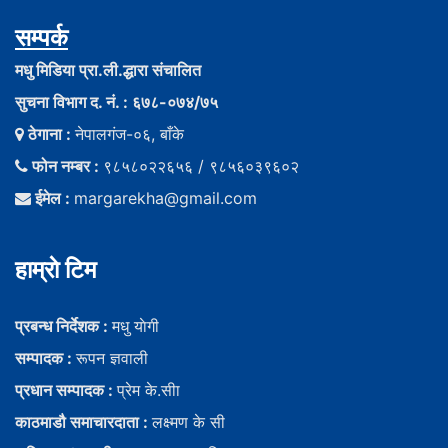
सम्पर्क
मधु मिडिया प्रा.ली.द्धारा संचालित
सुचना विभाग द. नं. : ६७८-०७४/७५
ठेगाना :
नेपालगंज-०६, बाँके
फोन नम्बर :
९८५८०२२६५६ / ९८५६०३९६०२
ईमेल :
margarekha@gmail.com
हाम्राे टिम
प्रबन्ध निर्देशक :
मधु याेगी
सम्पादक :
रूपन ज्ञवाली
प्रधान सम्पादक :
प्रेम के.सीा
काठमाडौ समाचारदाता :
लक्ष्मण के सी