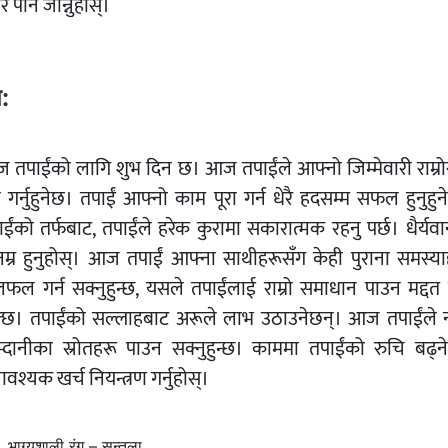
र पनि जान्नुहोस्।
ष:
 तपाईंको लागि शुभ दिन छ। आज तपाईंले आफ्नो जिम्मेवारी राम्रो
ा गर्नुहुनेछ। तपाईं आफ्नो काम पूरा गर्न धेरै हदसम्म सफल हुनुहु
ईंको तर्फबाट, तपाईंले हरेक कुरामा सकारात्मक रहनु पर्छ। धैर्यव
नम्र हुनुहोस्। आज तपाईं आफ्ना साथीहरूसँग केही पुराना समस्या
फल गर्न सक्नुहुन्छ, यसले तपाईंलाई राम्रो समाधान पाउन मद्दत ग
्छ। तपाईंको सल्लाहबाट अरूले लाभ उठाउनेछन्। आज तपाईंले न
्दानीका स्रोतहरू पाउन सक्नुहुन्छ। काममा तपाईंको रुचि बढ्न
वश्यक खर्च नियन्त्रण गर्नुहोस्।
भाग्यशाली रंग – सुन्तला