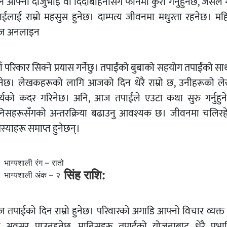
ने आफ्नो दाजुभाइ वा दिदीबहिनीसँग फोनमा कुरा गर्नुहुनेछ, जसले ग
ाईंलाई राम्रो महसुस हुनेछ। दाम्पत्य जीवनमा मधुरता रहनेछ। मह
ज अनलाइन
ँ परिकार सिक्ने प्रयास गर्नेछु। तपाईंको बुबाको सहयोग तपाईंको स
नेछ। लेखकहरूको लागि आजको दिन धेरै राम्रो छ, उनीहरूको ल
र्यको कदर गरिनेछ। अनि, आज तपाईंले एउटा कथा सुरु गर्नुहुन
निसहरूसँगको अन्तरक्रिया बढाउनु आवश्यक छ। जीवनमा चलिरह
्याहरू समाप्त हुनेछन्।
भाग्यशाली रंग – रातो
सिंह राशि:
भाग्यशाली अंक – २
तपाईंको दिन राम्रो हुनेछ। परिवारको अगाडि आफ्नो विचार व्यक्त ग
रा अवसर पाउनुहुनेछ, मानिसहरू तपाईंको योजनाबाट धेरै प्रभा