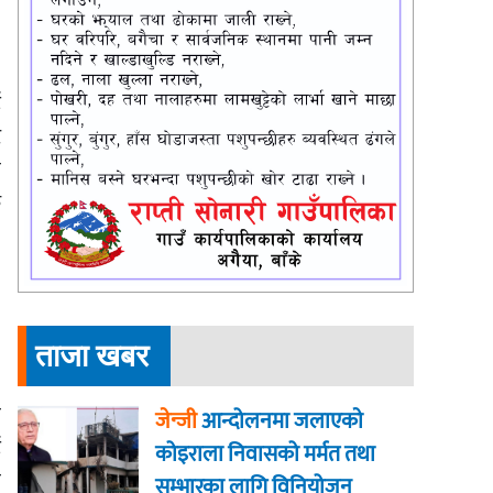
ई
ट
ो
क
ताजा खबर
ो
जेन्जी
आन्दोलनमा जलाएकाे
ं
कोइराला निवासको मर्मत तथा
ो
सम्भारका लागि विनियोजन