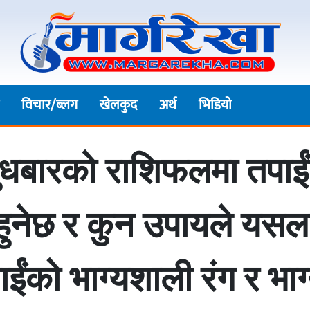
विचार/ब्लग
खेलकुद
अर्थ
भिडियाे
ुधबारकाे राशिफलमा तपाई
हुनेछ र कुन उपायले यसल
ईंको भाग्यशाली रंग र भाग