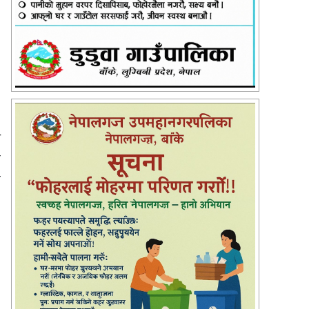
म
न
ो