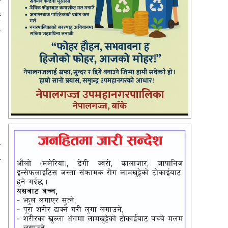
ा
ई
न
।
े
श
।