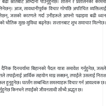
 बढी स्रोतबाट आम्दानी पाउनुहुनेछ। शासन र प्रशासनको कामम
िनेछन्। आज, सावधानीपूर्वक विचार गरेपछि अपरिचित व्यक्तिला
 पाउनेछन्, जसको कारणले गर्दा उनीहरूले आफ्नो पढाइमा बढी ध्या
को भौतिक सुख-सुविधा बढ्नेछ। सन्तानबाट शुभ समाचार मिल्नेछ
ैनिक दिनचर्यामा बिहानको पैदल यात्रा समावेश गर्नुहुनेछ, जसल
ले तपाईंलाई आर्थिक सहयोग माग्न सक्छन्, तपाईंले उसलाई निरा
न सफल हुनुहुनेछ। घरसँग सम्बन्धित समस्याहरू विचार गर्न आवश्यक छ
हुनेछ किनभने तपाईंको जीवनसाथी साँच्चै अद्भुत छ।