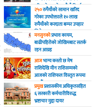
गरिएको २ करोड रुपैयाँ फिर्ता
२५०
रुपैयाँको सामान खरिद
गरेका उपभोक्ताले १० लाख
रुपैयाँको करदाता बम्पर उपहार
जिते
मनसुनको
प्रभाव कायम,
बाढीपहिरोको जोखिमबाट सतर्क
,
रहन आग्रह
ा
ा
आज
भाग्य कस्ताे छ मेष
राशिदेखि मीन राशिसम्मको
आजको राशिफल विस्तृत रूपमा
जानौं
प्रमुख
प्रशासकीय अधिकृतसहित
६ सरकारी कर्मचारीविरुद्ध
भ्रष्टाचार मुद्दा दायर
ै