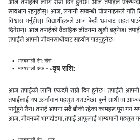
आज तपाईंको लागि राम्रो दिन हुनेछ। आज तपाईंले एकभन्दा
सावधान रहनुहोस्। आज, लगानी सम्बन्धी योजनाहरूले गति ल
विश्वास गर्नुहोस्। विद्यार्थीहरूले आज केही भ्रमबाट राहत
दिनेछन्। आज तपाईंको वैवाहिक जीवनमा खुशी बढ्नेछ। तपाईं
तपाईंले आफ्नो जीवनसाथीबाट सहयोग पाउनुहुनेछ।
भाग्यशाली रंग: खैरो
वृष राशि:
भाग्यशाली अंक – ८
आज तपाईंको लागि एकदमै राम्रो दिन हुनेछ। तपाईंले आफ्नो द
तपाईंलाई थप ऊर्जावान महसुस गराउनेछ। कुनै साथी वा आफन्त
पार्नुहुने छैन। तपाईं आफ्ना सबै बाँकी रहेका कामहरू पूरा गर्
आज, जीवनको भागदौडमा, तपाईं आफूलाई भाग्यमानी महसुस गर्नु
भाग्यशाली रंग – आरु