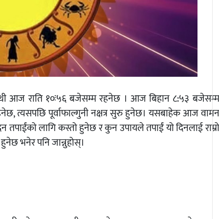
ी तिथी आज राति १०ः५६ बजेसम्म रहनेछ । आज बिहान ८:५३ बजेसम्
छ, त्यसपछि पूर्वाफाल्गुनी नक्षत्र सुरु हुनेछ। यसबाहेक आज वाम
न तपाईंको लागि कस्तो हुनेछ र कुन उपायले तपाईं यो दिनलाई राम्र
ुनेछ भनेर पनि जान्नुहोस्।