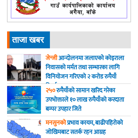
ताजा खबर
जेन्जी
आन्दोलनमा जलाएकाे कोइराला
निवासको मर्मत तथा सम्भारका लागि
विनियोजन गरिएको २ करोड रुपैयाँ
फिर्ता
२५०
रुपैयाँको सामान खरिद गरेका
उपभोक्ताले १० लाख रुपैयाँको करदाता
बम्पर उपहार जिते
मनसुनको
प्रभाव कायम, बाढीपहिरोको
जोखिमबाट सतर्क रहन आग्रह