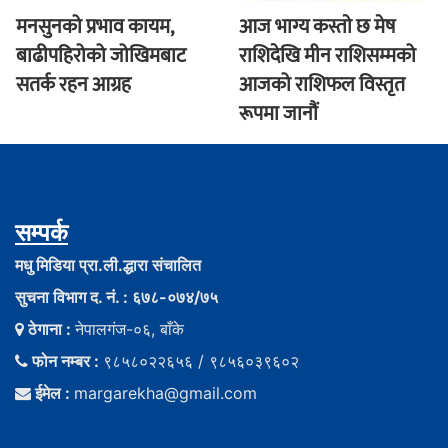
मनसुनको प्रभाव कायम,
आज भाग्य कस्ताे छ मेष
बाढीपहिरोको जोखिमबाट
राशिदेखि मीन राशिसम्मको
सतर्क रहन आग्रह
आजको राशिफल विस्तृत
रूपमा जानौं
सम्पर्क
मधु मिडिया प्रा.ली.द्धारा संचालित
सुचना विभाग द. नं. : ६७८-०७४/७५
ठेगाना :
नेपालगंज-०६, बाँके
फोन नम्बर :
९८५८०२२६५६ / ९८५६०३९६०२
ईमेल :
margarekha@gmail.com