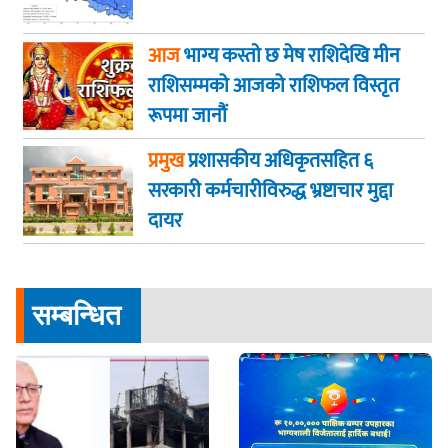
आज
भाग्य कस्ताे छ मेष राशिदेखि मीन
राशिसम्मको आजको राशिफल विस्तृत
रूपमा जानौं
प्रमुख
प्रशासकीय अधिकृतसहित ६
सरकारी कर्मचारीविरुद्ध भ्रष्टाचार मुद्दा
दायर
सम्बन्धित