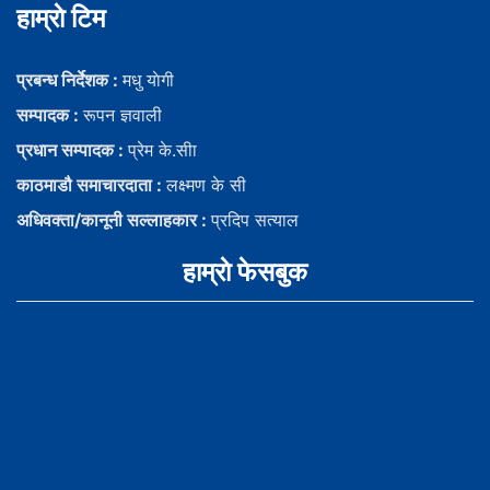
हाम्राे टिम
प्रबन्ध निर्देशक :
मधु याेगी
सम्पादक :
रूपन ज्ञवाली
प्रधान सम्पादक :
प्रेम के.सीा
काठमाडौ समाचारदाता :
लक्ष्मण के सी
अधिवक्ता/कानूनी सल्लाहकार :
प्रदिप सत्याल
हाम्राे फेसबुक