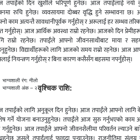
 तपाईंको दिन खुशीले भरिपूर्ण हुनेछ। आज तपाईंलाई नयाँ क
क्नमा रुचि हुनेछ। व्यवसायमा दोब्बर वृद्धि हुने सम्भावना छ।
नो काम अत्यन्तै सावधानीपूर्वक गर्नुहोस् र अरूलाई हर सम्भव तरि
दत गर्नुहोस्। आज आर्थिक अवस्था राम्रो रहनेछ। आजको दिन प्रेमीह
गि राम्रो रहनेछ। तपाईंले आफ्नो जीवनसाथीबाट माया र सह
उनुहुनेछ। विद्यार्थीहरूको लागि आजको समय राम्रो रहनेछ। आज आफ
लाई नियन्त्रण गर्नुहोस् र बिना कारण कसैसँग बहसमा नपर्नुहोस्।
भाग्यशाली रंग: नीलो
वृश्चिक राशि:
भाग्यशाली अंक – २
 तपाईंको लागि अनुकूल दिन हुनेछ। आज तपाईंले आफ्नो लागि क
शेष गर्ने योजना बनाउनुहुनेछ। तपाईंले आज सुरु गर्नुभएको काम आ
ा गर्नुहुनेछ। आज तपाईंले आफ्नो जीवनशैलीमा परिवर्तन ल्याउने बा
च्नुहुनेछ जसले तपाईंलाई फाइदा पुर्‍याउनेछ। राजनीतिमा संलग्न