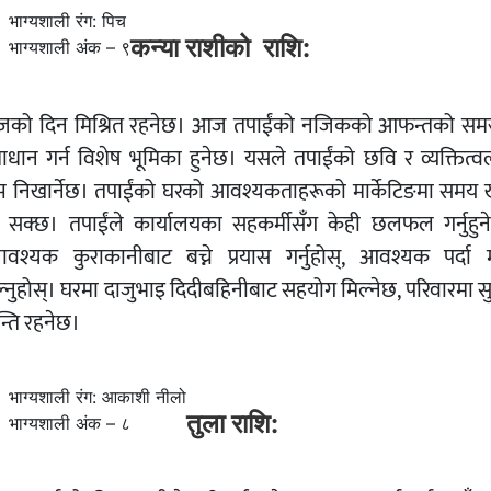
भाग्यशाली रंग: पिच
कन्या राशीको राशि:
भाग्यशाली अंक – ९
को दिन मिश्रित रहनेछ। आज तपाईंको नजिकको आफन्तको समस
ाधान गर्न विशेष भूमिका हुनेछ। यसले तपाईंको छवि र व्यक्तित्व
 निखार्नेछ। तपाईंको घरको आवश्यकताहरूको मार्केटिङमा समय ख
न सक्छ। तपाईंले कार्यालयका सहकर्मीसँग केही छलफल गर्नुहुन
ावश्यक कुराकानीबाट बच्ने प्रयास गर्नुहोस्, आवश्यक पर्दा मा
ल्नुहोस्। घरमा दाजुभाइ दिदीबहिनीबाट सहयोग मिल्नेछ, परिवारमा स
्ति रहनेछ।
भाग्यशाली रंग: आकाशी नीलो
तुला राशि:
भाग्यशाली अंक – ८