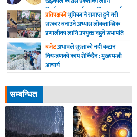
खड्काले कांग्रेस एकताका लागि
निर्णायक पहल गर्न सभापति थापालाई
प्रतिपक्षको
भूमिका नै समाप्त हुने गरी
आग्रह
सरकार बनाउने अभ्यास लोकतान्त्रिक
प्रणालीका लागि उपयुक्त नहुने सभापति
गगन कुमार थापा
बजेट
अभावले सुस्ताको नदी कटान
नियन्त्रणको काम रोकिँदैन : मुख्यमन्त्री
आचार्य
सम्बन्धित