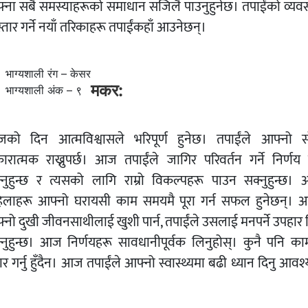
्ना सबै समस्याहरूको समाधान सजिलै पाउनुहुनेछ। तपाईंको व्यव
्तार गर्ने नयाँ तरिकाहरू तपाईंकहाँ आउनेछन्।
भाग्यशाली रंग – केसर
मकर:
भाग्यशाली अंक – ९
को दिन आत्मविश्वासले भरिपूर्ण हुनेछ। तपाईंले आफ्नो 
ारात्मक राख्नुपर्छ। आज तपाईंले जागिर परिवर्तन गर्ने निर्णय ग
्नुहुन्छ र त्यसको लागि राम्रो विकल्पहरू पाउन सक्नुहुन्छ।
िलाहरू आफ्नो घरायसी काम समयमै पूरा गर्न सफल हुनेछन्। 
्नो दुखी जीवनसाथीलाई खुशी पार्न, तपाईंले उसलाई मनपर्ने उपहार 
्नुहुन्छ। आज निर्णयहरू सावधानीपूर्वक लिनुहोस्। कुनै पनि का
र गर्नु हुँदैन। आज तपाईंले आफ्नो स्वास्थ्यमा बढी ध्यान दिनु आव