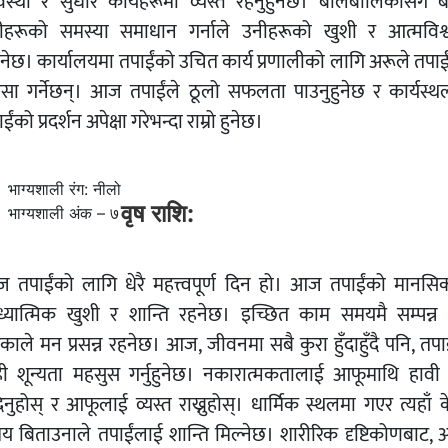
यवस्था र सुधार कार्यहरूमा व्यस्त रहनुहुनेछ। बालबालिकासँग ब
ीहरूको समस्या समाधान गर्नाले उनीहरूको खुशी र आत्मविश्
्नेछ। कार्यालयमा तपाईंको उचित कार्य प्रणालीको लागि अरूले तपाई
रशंसा गर्नेछन्। आज तपाईंले ठूलो सफलता पाउनुहुनेछ र कार्यस्थ
ईंको प्रदर्शन अपेक्षा गरेभन्दा राम्रो हुनेछ।
भाग्यशाली रंग: नीलो
वृष राशि:
भाग्यशाली अंक – ७
 तपाईंको लागि धेरै महत्त्वपूर्ण दिन हो। आज तपाईंको मानसि
्यात्मिक खुशी र शान्ति रहनेछ। इच्छित काम समयमै सम्पन्न ह
ाले मन प्रसन्न रहनेछ। आज, जीवनमा सबै कुरा हुँदाहुँदै पनि, तपा
ही शून्यता महसुस गर्नुहुनेछ। नकारात्मकतालाई आफूमाथि हावी 
नुहोस् र आफूलाई व्यस्त राख्नुहोस्। धार्मिक स्थलमा गएर त्यहाँ 
य बिताउनाले तपाईंलाई शान्ति मिल्नेछ। शारीरिक दृष्टिकोणबाट,