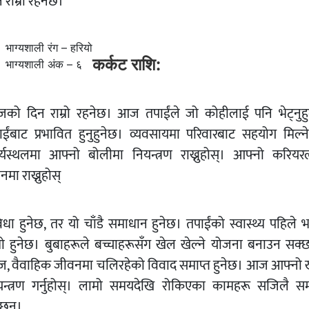
 राम्रो रहनेछ।
भाग्यशाली रंग – हरियो
कर्कट राशि:
भाग्यशाली अंक – ६
को दिन राम्रो रहनेछ। आज तपाईंले जो कोहीलाई पनि भेट्नुहुन
ाईंबाट प्रभावित हुनुहुनेछ। व्यवसायमा परिवारबाट सहयोग मिल्न
र्यस्थलमा आफ्नो बोलीमा नियन्त्रण राख्नुहोस्। आफ्नो करियर
ानमा राख्नुहोस्
िधा हुनेछ, तर यो चाँडै समाधान हुनेछ। तपाईंको स्वास्थ्य पहिले भ
म्रो हुनेछ। बुबाहरूले बच्चाहरूसँग खेल खेल्ने योजना बनाउन सक्छ
, वैवाहिक जीवनमा चलिरहेको विवाद समाप्त हुनेछ। आज आफ्नो ख
यन्त्रण गर्नुहोस्। लामो समयदेखि रोकिएका कामहरू सजिलै सम्प
ेछन्।