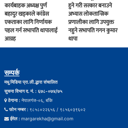
कार्यबाहक अध्यक्ष पुर्ण
हुने गरी सरकार बनाउने
बहादुर खड्काले कांग्रेस
अभ्यास लोकतान्त्रिक
एकताका लागि निर्णायक
प्रणालीका लागि उपयुक्त
पहल गर्न सभापति थापालाई
नहुने सभापति गगन कुमार
आग्रह
थापा
सम्पर्क
मधु मिडिया प्रा.ली.द्धारा संचालित
सुचना विभाग द. नं. : ६७८-०७४/७५
ठेगाना :
नेपालगंज-०६, बाँके
फोन नम्बर :
९८५८०२२६५६ / ९८५६०३९६०२
ईमेल :
margarekha@gmail.com