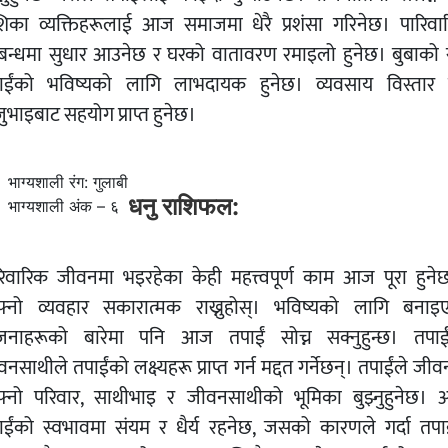
शिका व्यक्तिहरूलाई आज समाजमा धेरै प्रशंसा गरिनेछ। पारिवा
्बन्धमा सुधार आउनेछ र घरको वातावरण रमाइलो हुनेछ। बुबाको 
ाईंको भविष्यको लागि लाभदायक हुनेछ। व्यवसाय विस्तार ग
ुभाइबाट सहयोग प्राप्त हुनेछ।
भाग्यशाली रंग: गुलाबी
धनु राशिफल:
भाग्यशाली अंक – ६
रिवारिक जीवनमा भइरहेका केही महत्त्वपूर्ण काम आज पूरा हुनेछ
्नो व्यवहार सकारात्मक राख्नुहोस्। भविष्यको लागि बनाइ
जनाहरूको बारेमा पनि आज तपाईं सोच्न सक्नुहुन्छ। तपाई
नसाथीले तपाईंको लक्ष्यहरू प्राप्त गर्न मद्दत गर्नेछन्। तपाईंले जी
्नो परिवार, साथीभाइ र जीवनसाथीको भूमिका बुझ्नुहुनेछ।
ाईंको स्वभावमा संयम र धैर्य रहनेछ, जसको कारणले गर्दा तपाई