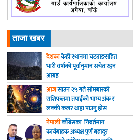
ताजा खबर
देशका
केही स्थानमा चट्याङसहित
भारी वर्षाको पूर्वानुमान सचेत रहन
आग्रह
आज
साउन २५ गते साेमबारकाे
राशिफलमा तपाईकाे भाग्य अंक र
लक्की कलर थाहा पाउनु हाेस
नेपाली
काँग्रेसका निबर्तमान
कार्यबाहक अध्यक्ष पुर्ण बहादुर