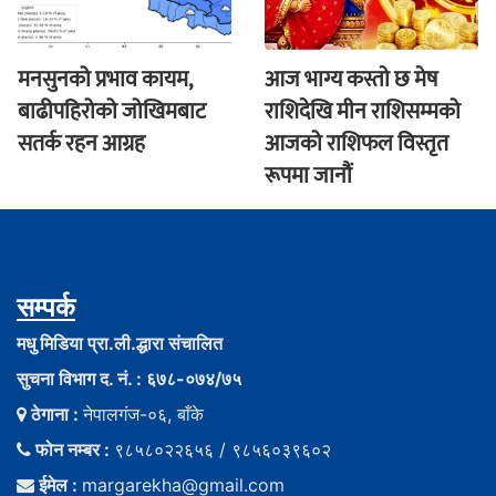
मनसुनको प्रभाव कायम,
आज भाग्य कस्ताे छ मेष
बाढीपहिरोको जोखिमबाट
राशिदेखि मीन राशिसम्मको
सतर्क रहन आग्रह
आजको राशिफल विस्तृत
रूपमा जानौं
सम्पर्क
मधु मिडिया प्रा.ली.द्धारा संचालित
सुचना विभाग द. नं. : ६७८-०७४/७५
ठेगाना :
नेपालगंज-०६, बाँके
फोन नम्बर :
९८५८०२२६५६ / ९८५६०३९६०२
ईमेल :
margarekha@gmail.com