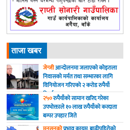
ताजा खबर
जेन्जी
आन्दोलनमा जलाएकाे कोइराला
निवासको मर्मत तथा सम्भारका लागि
विनियोजन गरिएको २ करोड रुपैयाँ
फिर्ता
२५०
रुपैयाँको सामान खरिद गरेका
उपभोक्ताले १० लाख रुपैयाँको करदाता
बम्पर उपहार जिते
मनसुनको
प्रभाव कायम, बाढीपहिरोको