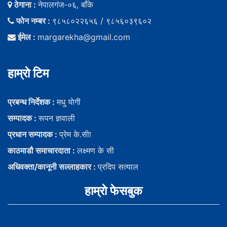
ठेगाना :
नेपालगंज-०६, बाँके
फोन नम्बर :
९८५८०२२६५६ / ९८५६०३९६०२
ईमेल :
margarekha@gmail.com
हाम्राे टिम
प्रबन्ध निर्देशक :
मधु याेगी
सम्पादक :
रूपन ज्ञवाली
प्रधान सम्पादक :
प्रेम के.सीा
काठमाडौ समाचारदाता :
लक्ष्मण के सी
अधिवक्ता/कानूनी सल्लाहकार :
प्रदिप सत्याल
हाम्राे फेसबुक