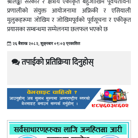
श्रीलङ्का सरकार र क्षेत्रीय एकीकृत बहुजोखिम पूर्वचेतावनी
प्रणालीको संयुक्त आयोजनामा अफ्रिकी र एसियाली
मुलुकहरूमा जोखिम र जोखिमपूर्वको पूर्वसूचना र एकीकृत
प्रयासका सम्बन्धमा सम्मेलनमा छलफल भएको छ
२६ बैशाख २०८२, शुक्रबार ०९:०३ प्रकाशित
तपाईको प्रतिक्रिया दिनुहोस्