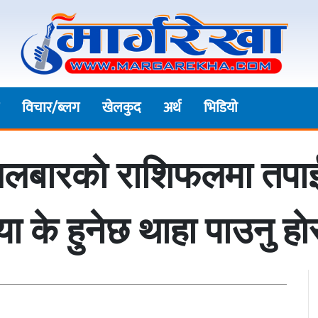
विचार/ब्लग
खेलकुद
अर्थ
भिडियाे
लबारकाे राशिफलमा तपाईं
या के हुनेछ थाहा पाउनु हा