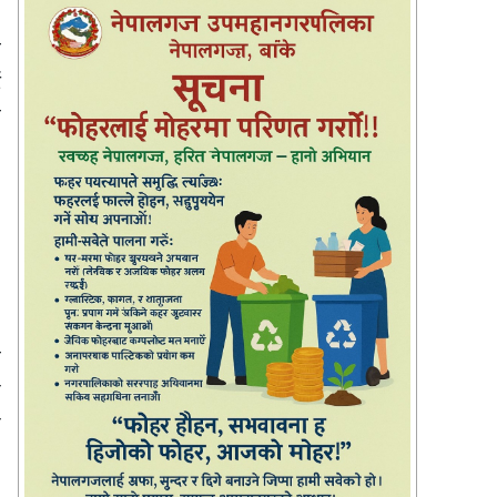
ण
ं
ा
।
ो
ै
ै