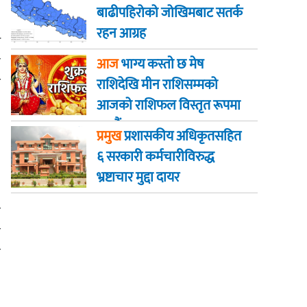
बाढीपहिरोको जोखिमबाट सतर्क
रहन आग्रह
र
े
आज
भाग्य कस्ताे छ मेष
ै
राशिदेखि मीन राशिसम्मको
आजको राशिफल विस्तृत रूपमा
जानौं
प्रमुख
प्रशासकीय अधिकृतसहित
६ सरकारी कर्मचारीविरुद्ध
भ्रष्टाचार मुद्दा दायर
ो
ा
ँ