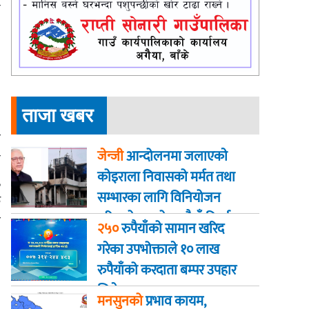
न
ताजा खबर
ा
जेन्जी
आन्दोलनमा जलाएकाे
ल
कोइराला निवासको मर्मत तथा
,
सम्भारका लागि विनियोजन
क
गरिएको २ करोड रुपैयाँ फिर्ता
व
२५०
रुपैयाँको सामान खरिद
गरेका उपभोक्ताले १० लाख
रुपैयाँको करदाता बम्पर उपहार
जिते
मनसुनको
प्रभाव कायम,