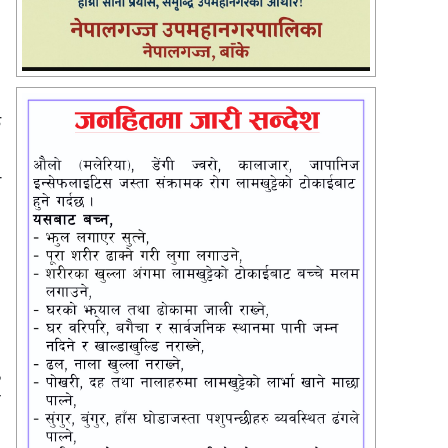
क
।
स
,
े
।