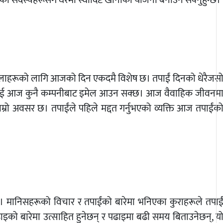
ा सदस्यहरूसँग घरमा स्वादिष्ट खानाको योजना बनाउन सक्नुहुन्छ।
िलाहरूको लागि आजको दिन एकदमै विशेष छ। तपाईं दिनको धेरैजस
हरूलाई आज कुनै कम्पनीबाट इमेल आउन सक्छ। आज वैवाहिक जीवनम
ो अवसर छ। तपाईंले पहिले मद्दत गर्नुभएको व्यक्ति आज तपाईंक
छ। मानिसहरूको विचार र तपाईंको बारेमा भनिएका कुराहरूले तपाई
ढाइको बारेमा उत्साहित हुनेछन् र पढाइमा बढी समय बिताउनेछन्, य