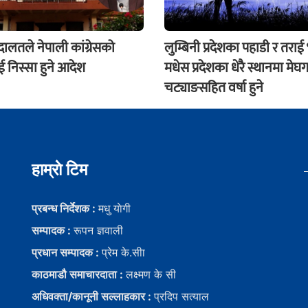
अदालतले नेपाली कांग्रेसको
लुम्बिनी प्रदेशका पहाडी र तराई
 निस्सा हुने आदेश
मधेस प्रदेशका धेरै स्थानमा मेघग
चट्याङसहित वर्षा हुने
हाम्राे टिम
प्रबन्ध निर्देशक :
मधु याेगी
सम्पादक :
रूपन ज्ञवाली
प्रधान सम्पादक :
प्रेम के.सीा
काठमाडौ समाचारदाता :
लक्ष्मण के सी
अधिवक्ता/कानूनी सल्लाहकार :
प्रदिप सत्याल