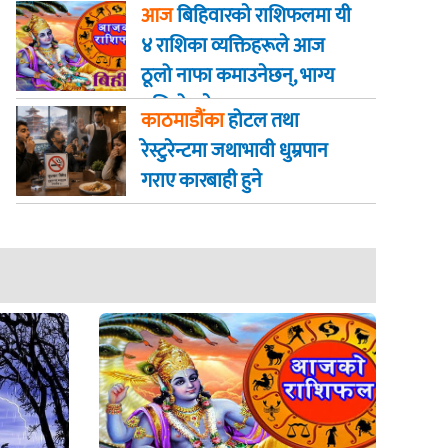
चट्याङसहित वर्षा हुने
आज
बिहिवारकाे राशिफलमा यी
४ राशिका व्यक्तिहरूले आज
ठूलो नाफा कमाउनेछन्, भाग्य
बलियो हुनेछ
काठमाडौंका
होटल तथा
रेस्टुरेन्टमा जथाभावी धुम्रपान
गराए कारबाही हुने