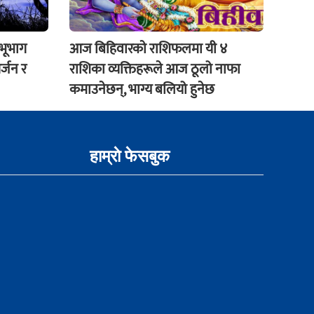
 भूभाग
आज बिहिवारकाे राशिफलमा यी ४
र्जन र
राशिका व्यक्तिहरूले आज ठूलो नाफा
कमाउनेछन्, भाग्य बलियो हुनेछ
हाम्राे फेसबुक