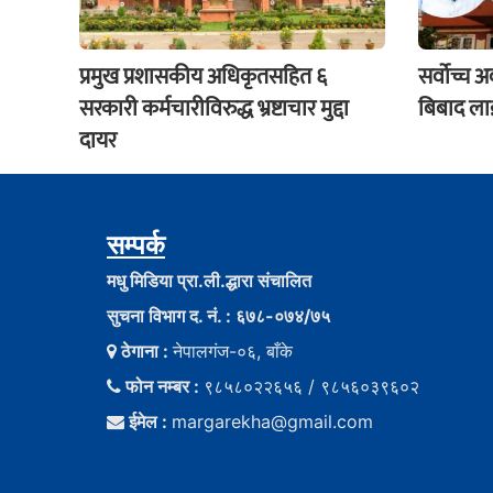
प्रमुख प्रशासकीय अधिकृतसहित ६
सर्वोच्च 
सरकारी कर्मचारीविरुद्ध भ्रष्टाचार मुद्दा
बिबाद लाई
दायर
सम्पर्क
मधु मिडिया प्रा.ली.द्धारा संचालित
सुचना विभाग द. नं. : ६७८-०७४/७५
ठेगाना :
नेपालगंज-०६, बाँके
फोन नम्बर :
९८५८०२२६५६ / ९८५६०३९६०२
ईमेल :
margarekha@gmail.com