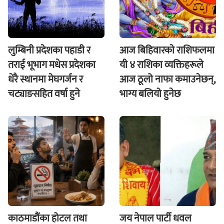
लुम्बिनी प्रदेशका पहाडी र
आज बिहिवारकाे राशिफलमा
तराई भूभाग मधेस प्रदेशका
यी ४ राशिका व्यक्तिहरूले
धेरै स्थानमा मेघगर्जन र
आज ठूलो नाफा कमाउनेछन्,
चट्याङसहित वर्षा हुने
भाग्य बलियो हुनेछ
काठमाडौंका होटल तथा
जय नेपाल पार्टी धवल