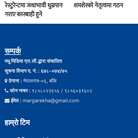
रेस्टुरेन्टमा जथाभावी धुम्रपान
शमशेरको नेतृत्वमा गठन
गराए कारबाही हुने
सम्पर्क
मधु मिडिया प्रा.ली.द्धारा संचालित
सुचना विभाग द. नं. : ६७८-०७४/७५
ठेगाना :
नेपालगंज-०६, बाँके
फोन नम्बर :
९८५८०२२६५६ / ९८५६०३९६०२
ईमेल :
margarekha@gmail.com
हाम्राे टिम