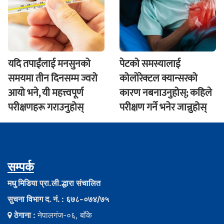
यदि तपाईंलाई मनसुनको
पेटको समस्यालाई
समयमा तीन दिनसम्म ज्वरो
कोलोरेक्टल क्यान्सरको
आयो भने, यी महत्त्वपूर्ण
कारण नबनाउनुहोस्; कहिले
परीक्षणहरू गराउनुहोस्
परीक्षण गर्ने भनेर जान्नुहोस्
सम्पर्क
मधु मिडिया प्रा.ली.द्धारा संचालित
सुचना विभाग द. नं. : ६७८-०७४/७५
ठेगाना :
नेपालगंज-०६, बाँके