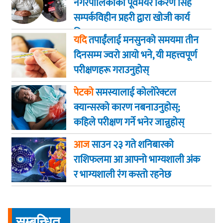
नगरपालिकाका पूर्वमेयर किरण सिंह
सम्पर्कविहीन प्रहरी द्वारा खाेजी कार्य
तिब्रता
यदि
तपाईंलाई मनसुनको समयमा तीन
दिनसम्म ज्वरो आयो भने, यी महत्त्वपूर्ण
परीक्षणहरू गराउनुहोस्
पेटको
समस्यालाई कोलोरेक्टल
क्यान्सरको कारण नबनाउनुहोस्;
कहिले परीक्षण गर्ने भनेर जान्नुहोस्
आज
साउन २३ गते शनिबारकाे
राशिफलमा आ आफ्नो भाग्यशाली अंक
र भाग्यशाली रंग कस्तो रहनेछ
सम्बन्धित