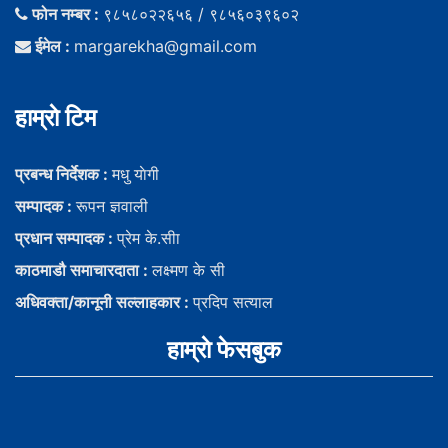
फोन नम्बर :
९८५८०२२६५६ / ९८५६०३९६०२
ईमेल :
margarekha@gmail.com
हाम्राे टिम
प्रबन्ध निर्देशक :
मधु याेगी
सम्पादक :
रूपन ज्ञवाली
प्रधान सम्पादक :
प्रेम के.सीा
काठमाडौ समाचारदाता :
लक्ष्मण के सी
अधिवक्ता/कानूनी सल्लाहकार :
प्रदिप सत्याल
हाम्राे फेसबुक