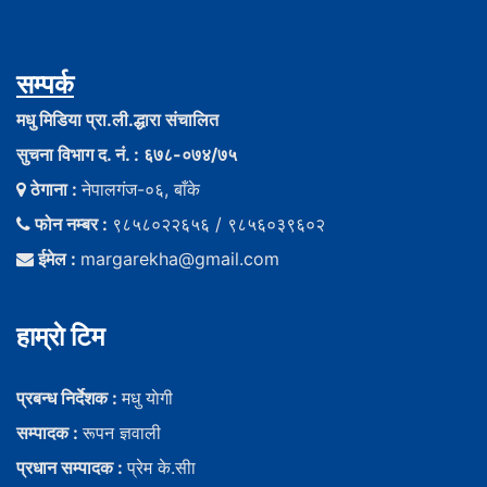
सम्पर्क
मधु मिडिया प्रा.ली.द्धारा संचालित
सुचना विभाग द. नं. : ६७८-०७४/७५
ठेगाना :
नेपालगंज-०६, बाँके
फोन नम्बर :
९८५८०२२६५६ / ९८५६०३९६०२
ईमेल :
margarekha@gmail.com
हाम्राे टिम
प्रबन्ध निर्देशक :
मधु याेगी
सम्पादक :
रूपन ज्ञवाली
प्रधान सम्पादक :
प्रेम के.सीा