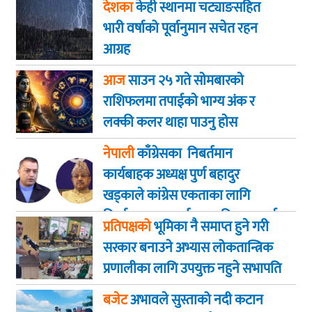
देशका
केही स्थानमा चट्याङसहित
भारी वर्षाको पूर्वानुमान सचेत रहन
आग्रह
आज
साउन २५ गते साेमबारकाे
राशिफलमा तपाईकाे भाग्य अंक र
लक्की कलर थाहा पाउनु हाेस
नेपाली
काँग्रेसका निबर्तमान
कार्यबाहक अध्यक्ष पुर्ण बहादुर
खड्काले कांग्रेस एकताका लागि
निर्णायक पहल गर्न सभापति थापालाई
प्रतिपक्षको
भूमिका नै समाप्त हुने गरी
आग्रह
सरकार बनाउने अभ्यास लोकतान्त्रिक
प्रणालीका लागि उपयुक्त नहुने सभापति
गगन कुमार थापा
बजेट
अभावले सुस्ताको नदी कटान