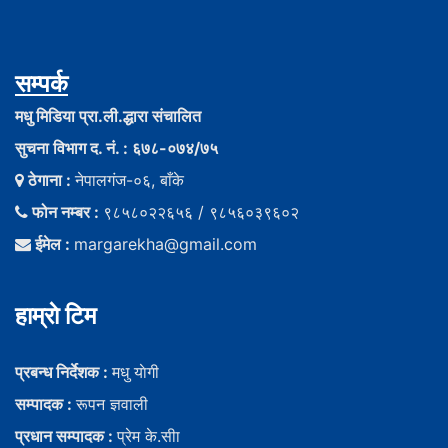
सम्पर्क
मधु मिडिया प्रा.ली.द्धारा संचालित
सुचना विभाग द. नं. : ६७८-०७४/७५
ठेगाना :
नेपालगंज-०६, बाँके
फोन नम्बर :
९८५८०२२६५६ / ९८५६०३९६०२
ईमेल :
margarekha@gmail.com
हाम्राे टिम
प्रबन्ध निर्देशक :
मधु याेगी
सम्पादक :
रूपन ज्ञवाली
प्रधान सम्पादक :
प्रेम के.सीा