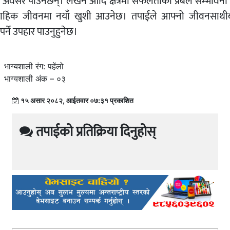
्ने अवसर पाउनेछन्। लेखन आदि क्षेत्रमा सफलताको प्रबल सम्भावना
वाहिक जीवनमा नयाँ खुशी आउनेछ। तपाईंले आफ्नो जीवनसाथी
र्ने उपहार पाउनुहुनेछ।
भाग्यशाली रंग: पहेंलो
भाग्यशाली अंक – ०३
१५ असार २०८२, आईतवार ०७:३१ प्रकाशित
तपाईको प्रतिक्रिया दिनुहोस्