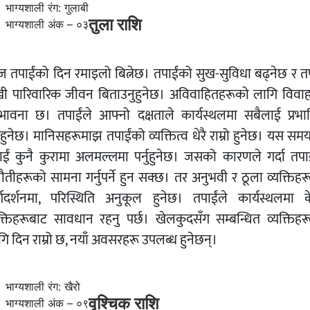
भाग्यशाली रंग: गुलाबी
तुला राशि
भाग्यशाली अंक – ०३
 तपाईंको दिन रमाइलो बित्नेछ। तपाईंको सुख-सुविधा बढ्नेछ र तप
खी पारिवारिक जीवन बिताउनुहुनेछ। अविवाहितहरूको लागि विवा
्भावना छ। तपाईंले आफ्नो दक्षताले कार्यस्थलमा सबैलाई प्रभा
नुहुनेछ। मानिसहरूमाझ तपाईंको व्यक्तित्व धेरै राम्रो हुनेछ। यस सम
ाईं कुनै कुरामा अलमल्लमा पर्नुहुनेछ। जसको कारणले गर्दा तपाई
ौतीहरूको सामना गर्नुपर्ने हुन सक्छ। तर अनुभवी र ठूला व्यक्तिह
र्गदर्शनमा, परिस्थिति अनुकूल हुनेछ। तपाईंले कार्यस्थलमा क
यक्तिहरूबाट सावधान रहनु पर्छ। खेलकुदसँग सम्बन्धित व्यक्तिहर
ि दिन राम्रो छ, नयाँ अवसरहरू उपलब्ध हुनेछन्।
भाग्यशाली रंग: खैरो
वृश्चिक राशि
भाग्यशाली अंक – ०९