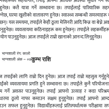
निसहरूको सहयोगले, तपाईं आफ्नो आर्थिक अवस्था सुधार गर्न सक
नुहुनेछ। कतै यात्रा गर्ने सम्भावना छ। तपाईंलाई पारिवारिक सह
ल्नेछ, घरमा खुशीको वातावरण हुनेछ। स्वास्थ्य सम्बन्धी समस्याहरू
ेछन्। यस समयमा, तपाईंले केही ठूला मेसिनरी आदि किन्न वा बेच्ने 
उनुहुनेछ। व्यवसायमा कठिनाइहरू कम हुनेछन्। तपाईंले सहकर्मीहर
योग पाउनुहुनेछ। आज तपाईंले राम्रो खानाको आनन्द लिनुहुनेछ।
भाग्यशाली रंग: कालो
कुम्भ राशि
भाग्यशाली अंक – ०७
 तपाईंको लागि राम्रो दिन हुनेछ। आज तपाईं राम्रो महसुस गर्नुहुन
ईंको व्यवसायमा प्रगति हुने सम्भावना छ। तपाईंले कुनै परियोजनाम
म गर्ने अवसर पाउनुहुनेछ। तपाईं आफ्नो उत्साह र कडा परिश्र
ारमा ठूलो नाफा कमाउन सक्षम हुनुहुनेछ। तपाईं आफ्नो आम्द
उन सफल हुनुहुनेछ। विद्यार्थीहरूलाई प्रतिस्पर्धात्मक परीक्षामा