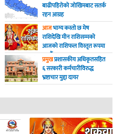
बाढीपहिरोको जोखिमबाट सतर्क
रहन आग्रह
आज
भाग्य कस्ताे छ मेष
राशिदेखि मीन राशिसम्मको
आजको राशिफल विस्तृत रूपमा
जानौं
प्रमुख
प्रशासकीय अधिकृतसहित
६ सरकारी कर्मचारीविरुद्ध
भ्रष्टाचार मुद्दा दायर