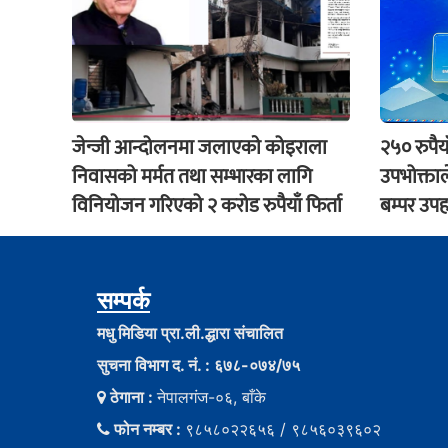
जेन्जी आन्दोलनमा जलाएकाे कोइराला
२५० रुपैय
निवासको मर्मत तथा सम्भारका लागि
उपभोक्ताल
विनियोजन गरिएको २ करोड रुपैयाँ फिर्ता
बम्पर उपह
सम्पर्क
मधु मिडिया प्रा.ली.द्धारा संचालित
सुचना विभाग द. नं. : ६७८-०७४/७५
ठेगाना :
नेपालगंज-०६, बाँके
फोन नम्बर :
९८५८०२२६५६ / ९८५६०३९६०२