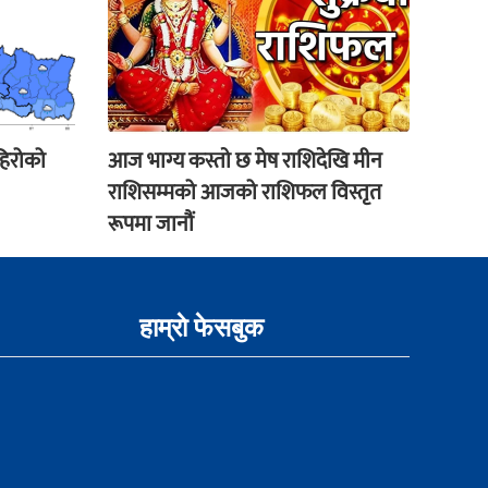
हिरोको
आज भाग्य कस्ताे छ मेष राशिदेखि मीन
राशिसम्मको आजको राशिफल विस्तृत
रूपमा जानौं
हाम्राे फेसबुक