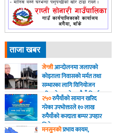
ताजा खबर
जेन्जी
आन्दोलनमा जलाएकाे
कोइराला निवासको मर्मत तथा
सम्भारका लागि विनियोजन
गरिएको २ करोड रुपैयाँ फिर्ता
२५०
रुपैयाँको सामान खरिद
गरेका उपभोक्ताले १० लाख
रुपैयाँको करदाता बम्पर उपहार
जिते
मनसुनको
प्रभाव कायम,