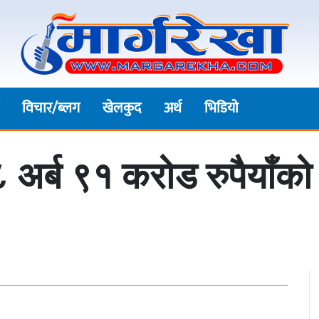
विचार/ब्लग
खेलकुद
अर्थ
भिडियाे
८ अर्ब ९१ करोड रुपैयाँक