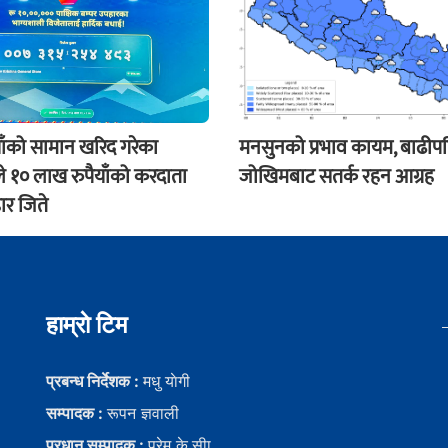
ाँको सामान खरिद गरेका
मनसुनको प्रभाव कायम, बाढीप
े १० लाख रुपैयाँको करदाता
जोखिमबाट सतर्क रहन आग्रह
ार जिते
हाम्राे टिम
प्रबन्ध निर्देशक :
मधु याेगी
सम्पादक :
रूपन ज्ञवाली
प्रधान सम्पादक :
प्रेम के.सीा