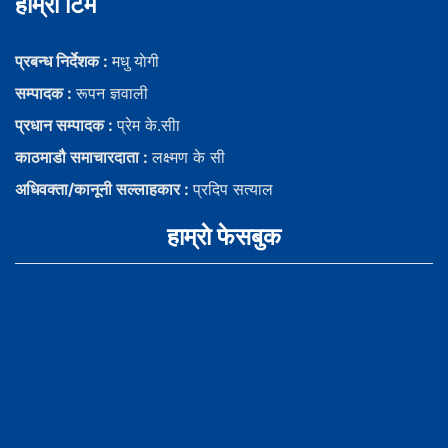
हाम्राे टिम
प्रबन्ध निर्देशक :
मधु याेगी
सम्पादक :
रूपन ज्ञवाली
प्रधान सम्पादक :
प्रेम के.सीा
काठमाडौ समाचारदाता :
लक्ष्मण के सी
अधिवक्ता/कानूनी सल्लाहकार :
प्रदिप सत्याल
हाम्राे फेसबुक