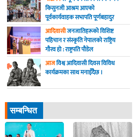
किसुनजी आश्रम आएकाे
पूर्वकार्यवाहक सभापति पूर्णबहादुर
खड्का
आदिवासी
जनजातिहरूको विशिष्ट
पहिचान र संस्कृति नेपालको राष्ट्रिय
गौरव हो : राष्ट्रपति पौडेल
आज
विश्व आदिवासी दिवस विविध
कार्यक्रमका साथ मनाइँदैछ ।
सम्बन्धित