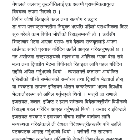
नेपालले जलवायु कूटनीतिलाई एक अलग्गै प्राथमिकतायुक्त
विषयका रूपमा लिएको छ ।
विपीन जोशी रिहाइको पहल तथा सहयोग र उद्धार
डा राणा परराष्ट्रमन्त्रीमा नियुक्त भएपछि पहिलो प्राथमिकता दिएर
सुरु गरेको काम विपीन जोशीको रिहाइसम्बन्धी हो । उहाँसँग
शिष्टाचार भेटमा आएका प्रायः सबै देशका राजदूतलाई आफ्ना
ठाउँबाट सक्दो प्रयास गरिदिन उहाँले आग्रह गरिरहनुभएको छ ।
गत असोजमा राष्ट्रसङ्घको महासभामा अमेरिका गएका बेला सबै
मञ्च तथा द्विपक्षीय भेटमा विपीनको रिहाइका लागि पहल गरिदिन
उहाँले अपिल गर्नुभएको थियो । त्यसलगत्तै कतारमा आयोजित
एसिडीको चौथो सम्मेलनको सम्बोधन तथा द्विपक्षीय भेटवार्ता होस्
या मस्कटमा सम्पन्न इन्डियन ओसन कन्फरेन्समा भएका द्विपक्षीय
भेटवार्ताहरूमा सो अपिल गर्नुभएको थियो । मन्त्री डा राणाले
इजरायल, कतार, इजिप्ट र इरान समेतका विदेशमन्त्रीसँग विपीनको
रिहाइमा पहल गरिदिन आग्रह गर्नुभएको थियो । कतार र इजिप्टले
इजरायल सरकार र हमासका बीचमा शान्ति वार्ताका लागि
मध्यस्थता गरिरहेकाले ती देशका विदेशमन्त्रीहरूसँग पनि उहाँले
पटकपटक आग्रह गर्नुभएको थियो । यसैगरी गत साउनमा
बङ्गलादेशमा आन्दोलन चर्किएपछि नेपाली विद्यार्थीहरू समस्यामा