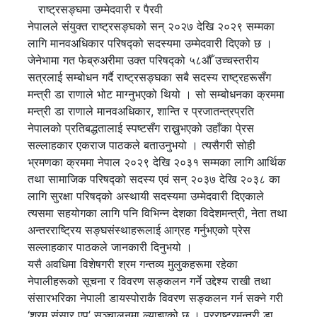
राष्ट्रसङ्घमा उम्मेदवारी र पैरवी
नेपालले संयुक्त राष्ट्रसङ्घको सन् २०२७ देखि २०२९ सम्मका
लागि मानवअधिकार परिषद्को सदस्यमा उम्मेदवारी दिएको छ ।
जेनेभामा गत फेब्रुअरीमा उक्त परिषद्को ५८औँ उच्चस्तरीय
सत्रलाई सम्बोधन गर्दै राष्ट्रसङ्घका सबै सदस्य राष्ट्रहरूसँग
मन्त्री डा राणाले भोट माग्नुभएको थियो । सो सम्बोधनका क्रममा
मन्त्री डा राणाले मानवअधिकार, शान्ति र प्रजातन्त्रप्रति
नेपालको प्रतिबद्धतालाई स्पष्टसँग राख्नुभएको उहाँका पे्रस
सल्लाहकार एकराज पाठकले बताउनुभयो । त्यसैगरी सोही
भ्रमणका क्रममा नेपाल २०२९ देखि २०३१ सम्मका लागि आर्थिक
तथा सामाजिक परिषद्को सदस्य एवं सन् २०३७ देखि २०३८ का
लागि सुरक्षा परिषद्को अस्थायी सदस्यमा उम्मेदवारी दिएकाले
त्यसमा सहयोगका लागि पनि विभिन्न देशका विदेशमन्त्री, नेता तथा
अन्तरराष्ट्रिय सङ्घसंस्थाहरूलाई आग्रह गर्नुभएको प्रेस
सल्लाहकार पाठकले जानकारी दिनुभयो ।
यसै अवधिमा विशेषगरी श्रम गन्तव्य मुलुकहरूमा रहेका
नेपालीहरूको सूचना र विवरण सङ्कलन गर्ने उद्देश्य राखी तथा
संसारभरिका नेपाली डायस्पोराकै विवरण सङ्कलन गर्न सक्ने गरी
‘श्रम संसार एप’ सञ्चालनमा ल्याइएको छ । परराष्ट्रमन्त्री डा