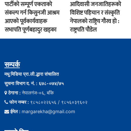
पार्टीको सम्पूर्ण एकताको
आदिवासी जनजातिहरूको
संकल्प गर्न किसुनजी आश्रम
विशिष्ट पहिचान र संस्कृति
आएकाे पूर्वकार्यवाहक
नेपालको राष्ट्रिय गौरव हो :
सभापति पूर्णबहादुर खड्का
राष्ट्रपति पौडेल
सम्पर्क
मधु मिडिया प्रा.ली.द्धारा संचालित
सुचना विभाग द. नं. : ६७८-०७४/७५
ठेगाना :
नेपालगंज-०६, बाँके
फोन नम्बर :
९८५८०२२६५६ / ९८५६०३९६०२
ईमेल :
margarekha@gmail.com