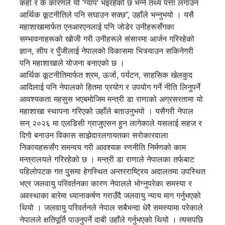
कहाँ र के कारणले यो ‘ग्याप’ भइरहेको छ भन्ने तथ्य पत्ता लगाउन
आर्थिक कूटनीतिले पनि सघाउन सक्छ”, उहाँले भन्नुभयो । यसै
महाशाखामार्फत एनआरएनलाई पनि जोडेर उनीहरूसँगका
सम्भावनाहरूको खोजी गरी उनीहरूले संसारमा आर्जन गरिरहेको
ज्ञान, सीप र पुँजीलाई नेपालको विकासमा भित्र्याउन सकिनेगरी
पनि महाशाखाले योजना बनाएको छ ।
आर्थिक कूटनीतिमार्फत श्रम, ऊर्जा, पर्यटन, साहसिक खेलकुद
आदिलाई पनि नेपालको हितमा प्रयोग र उपयोग गर्ने नीति लिनुपर्ने
आवश्यकता महसुस भएबमोजिम मन्त्री डा राणाको अग्रसरतामा यो
महाशाखा स्थापना गरिएको उहाँले बताउनुभयो । यसैगरी नेपाल
सन् २०२६ मा एलडिसी ग्राजुएसन हुन लागेकाले यसलाई सहज र
दिगो बनाउन विकास साझेदारलगायतका सरोकारवाला
निकायहरूसँग समन्वय गरी आवश्यक रणनीति निर्मणको काम
मन्त्रालयले गरिरहेको छ । मन्त्री डा राणाले नेपालका तर्फबाट
पहिलोपटक गत पुुसमा हेगस्थित अन्तरराष्ट्रिय अदालतमा उपस्थित
भएर जलवायु परिवर्तनका कारण नेपालले भोग्नुपरेका समस्या र
अवस्थाका बारेमा ध्यानाकर्षण गराउँदै जलवायु न्याय माग गर्नुभएको
थियो । जलवायु परिवर्तनले नेपाल सबैभन्दा धेरै समस्यामा परेकाले
नेपालले क्षतिपूर्ति पाउनुपर्ने दाबी उहाँले गर्नुभएको थियो । त्यसपछि