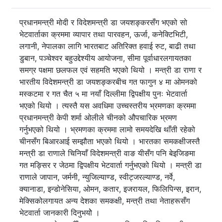
प्रधानमन्त्री मोदी र विदेशमन्त्री डा जयशङ्करसँग भएको सो
भेटवार्ताका क्रममा व्यापार तथा पारवहन, ऊर्जा, कनेक्टिभिटी,
लगानी, नेपालका लागि भारतबाट अतिरिक्त हवाई रुट, बाढी तथा
डुबान, पञ्चेश्वर बहुउद्देश्यीय आयोजना, सीमा पूर्वाधारलगायतका
समग्र पक्षमा छलफल एवं सहमति भएको थियो । मन्त्री डा राणा र
भारतीय विदेशमन्त्री डा जयशङ्करबीच गत फागुन ४ मा ओमनको
मस्कटमा र गत चैत ५ मा नयाँ दिल्लीमा द्विपक्षीय पुनः भेटवार्ता
भएको थियो । त्यस्तै यस अवधिमा उच्चस्तरीय भ्रमणका क्रममा
प्रधानमन्त्री केपी शर्मा ओलीले चीनको औपचारिक भ्रमण
गर्नुभएको थियो । भ्रमणका क्रममा लामो समयदेखि थाँती रहेको
चीनसँग बिआरआई सम्झौता भएको थियो । भारतका समकक्षीजस्तै
मन्त्री डा राणाले चिनियाँ विदेशमन्त्री वाङ यीसँग पनि बेइजिङमा
गत मङ्सिर र जेठमा द्विपक्षीय भेटवार्ता गर्नुभएको थियो । मन्त्री डा
राणाले जापान, जर्मनी, न्युजिल्याण्ड, स्वीट्जरल्याण्ड, नर्वे,
क्यानाडा, इन्डोनेसिया, ओमन, कतार, इजरायल, फिलिपिन्स, इरान,
मेक्सिकोलगायत अन्य देशका समकक्षी, मन्त्री तथा नेताहरूसँग
भेटवार्ता जानकारी दिनुभयोे ।