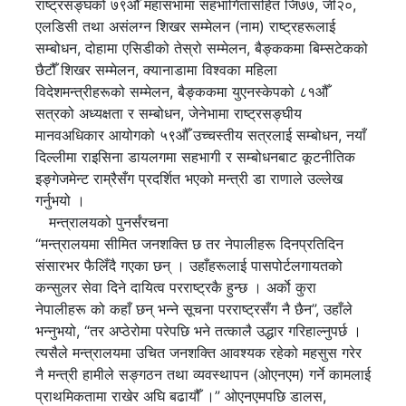
राष्ट्रसङ्घको ७९औँ महासभामा सहभागितासहित जि७७, जी२०,
एलडिसी तथा असंलग्न शिखर सम्मेलन (नाम) राष्ट्रहरूलाई
सम्बोधन, दोहामा एसिडीको तेस्रो सम्मेलन, बैङ्ककमा बिम्सटेकको
छैटौँ शिखर सम्मेलन, क्यानाडामा विश्वका महिला
विदेशमन्त्रीहरूको सम्मेलन, बैङ्ककमा युएनस्केपको ८१औँ
सत्रको अध्यक्षता र सम्बोधन, जेनेभामा राष्ट्रसङ्घीय
मानवअधिकार आयोगको ५९औँ उच्चस्तीय सत्रलाई सम्बोधन, नयाँ
दिल्लीमा राइसिना डायलगमा सहभागी र सम्बोधनबाट कूटनीतिक
इङ्गेजमेन्ट राम्रैसँग प्रदर्शित भएको मन्त्री डा राणाले उल्लेख
गर्नुभयो ।
मन्त्रालयको पुनर्संरचना
“मन्त्रालयमा सीमित जनशक्ति छ तर नेपालीहरू दिनप्रतिदिन
संसारभर फैलिँदै गएका छन् । उहाँहरूलाई पासपोर्टलगायतको
कन्सुलर सेवा दिने दायित्व परराष्ट्रकै हुन्छ । अर्काे कुरा
नेपालीहरू को कहाँ छन् भन्ने सूचना परराष्ट्रसँग नै छैन”, उहाँले
भन्नुभयो, “तर अप्ठेरोमा परेपछि भने तत्कालै उद्धार गरिहाल्नुपर्छ ।
त्यसैले मन्त्रालयमा उचित जनशक्ति आवश्यक रहेको महसुस गरेर
नै मन्त्री हामीले सङ्गठन तथा व्यवस्थापन (ओएनएम) गर्ने कामलाई
प्राथमिकतामा राखेर अघि बढायौँ ।” ओएनएमपछि डालस,