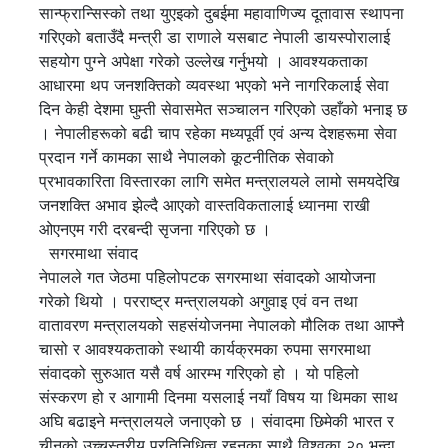
सान्फ्रान्सिस्को तथा युएइको दुबईमा महावाणिज्य दूतावास स्थापना
गरिएको बताउँदै मन्त्री डा राणाले यसबाट नेपाली डायस्पोरालाई
सहयोग पुग्ने अपेक्षा गरेको उल्लेख गर्नुभयो । आवश्यकताका
आधारमा थप जनशक्तिको व्यवस्था भएको भने नागरिकलाई सेवा
दिन केही देशमा घुम्ती सेवासमेत सञ्चालन गरिएको उहाँको भनाइ छ
। नेपालीहरूको बढी चाप रहेका मध्यपूर्वी एवं अन्य देशहरूमा सेवा
प्रदान गर्ने कामका साथै नेपालको कूटनीतिक सेवाको
प्रभावकारिता विस्तारका लागि समेत मन्त्रालयले लामो समयदेखि
जनशक्ति अभाव झेल्दै आएको वास्तविकतालाई ध्यानमा राखी
ओएनएम गरी दरबन्दी सृजना गरिएको छ ।
सगरमाथा संवाद
नेपालले गत जेठमा पहिलोपटक सगरमाथा संवादको आयोजना
गरेको थियो । परराष्ट्र मन्त्रालयको अगुवाइ एवं वन तथा
वातावरण मन्त्रालयको सहसंयोजनमा नेपालको मौलिक तथा आफ्नै
चासो र आवश्यकताको स्थायी कार्यक्रमका रुपमा सगरमाथा
संवादको सुरुआत यसै वर्ष आरम्भ गरिएको हो । यो पहिलो
संस्करण हो र आगामी दिनमा यसलाई नयाँ विषय या थिमका साथ
अघि बढाइने मन्त्रालयले जनाएको छ । संवादमा छिमेकी भारत र
चीनको उच्चस्तरीय प्रतिनिधित्व रहनुका साथै विश्वका २० भन्दा