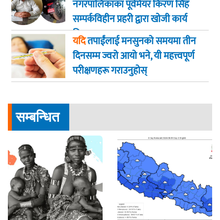
नगरपालिकाका पूर्वमेयर किरण सिंह
सम्पर्कविहीन प्रहरी द्वारा खाेजी कार्य
तिब्रता
यदि
तपाईंलाई मनसुनको समयमा तीन
दिनसम्म ज्वरो आयो भने, यी महत्त्वपूर्ण
परीक्षणहरू गराउनुहोस्
सम्बन्धित