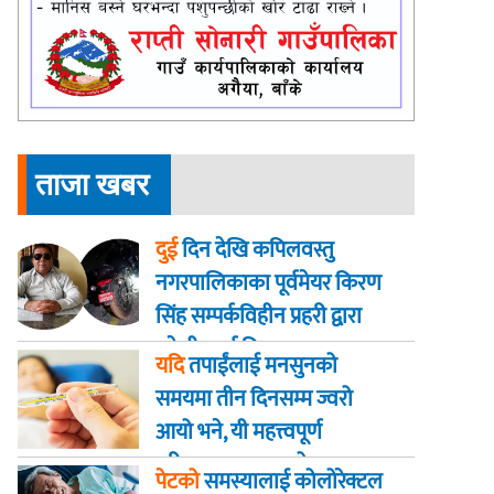
ताजा खबर
दुई
दिन देखि कपिलवस्तु
नगरपालिकाका पूर्वमेयर किरण
सिंह सम्पर्कविहीन प्रहरी द्वारा
खाेजी कार्य तिब्रता
यदि
तपाईंलाई मनसुनको
समयमा तीन दिनसम्म ज्वरो
आयो भने, यी महत्त्वपूर्ण
परीक्षणहरू गराउनुहोस्
पेटको
समस्यालाई कोलोरेक्टल