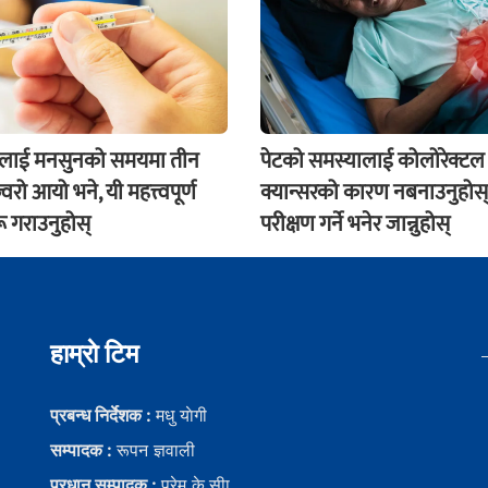
ंलाई मनसुनको समयमा तीन
पेटको समस्यालाई कोलोरेक्टल
वरो आयो भने, यी महत्त्वपूर्ण
क्यान्सरको कारण नबनाउनुहोस्
ू गराउनुहोस्
परीक्षण गर्ने भनेर जान्नुहोस्
हाम्राे टिम
प्रबन्ध निर्देशक :
मधु याेगी
सम्पादक :
रूपन ज्ञवाली
प्रधान सम्पादक :
प्रेम के.सीा