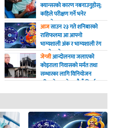
क्यान्सरको कारण नबनाउनुहोस्;
कहिले परीक्षण गर्ने भनेर
जान्नुहोस्
आज
साउन २३ गते शनिबारकाे
राशिफलमा आ आफ्नो
भाग्यशाली अंक र भाग्यशाली रंग
कस्तो रहनेछ
जेन्जी
आन्दोलनमा जलाएकाे
कोइराला निवासको मर्मत तथा
सम्भारका लागि विनियोजन
गरिएको २ करोड रुपैयाँ फिर्ता