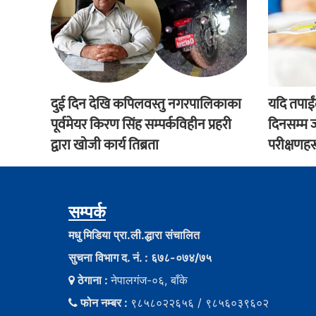
दुई दिन देखि कपिलवस्तु नगरपालिकाका
यदि तपाई
पूर्वमेयर किरण सिंह सम्पर्कविहीन प्रहरी
दिनसम्म ज्
द्वारा खाेजी कार्य तिब्रता
परीक्षणहर
सम्पर्क
मधु मिडिया प्रा.ली.द्धारा संचालित
सुचना विभाग द. नं. : ६७८-०७४/७५
ठेगाना :
नेपालगंज-०६, बाँके
फोन नम्बर :
९८५८०२२६५६ / ९८५६०३९६०२