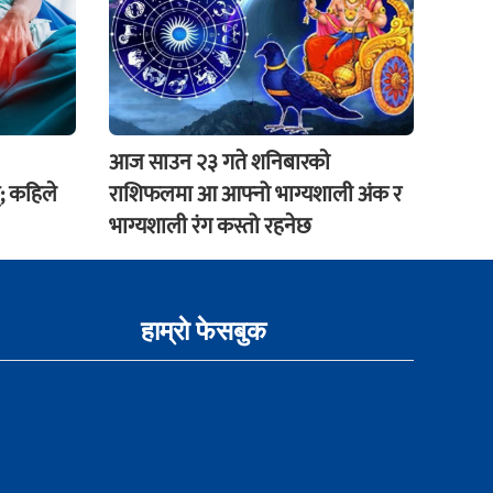
आज साउन २३ गते शनिबारकाे
; कहिले
राशिफलमा आ आफ्नो भाग्यशाली अंक र
भाग्यशाली रंग कस्तो रहनेछ
हाम्राे फेसबुक