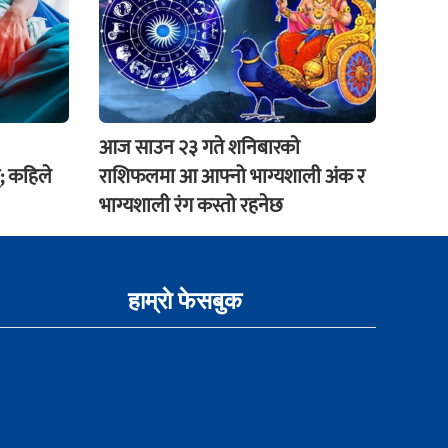
आज साउन २३ गते शनिबारकाे
; कहिले
राशिफलमा आ आफ्नो भाग्यशाली अंक र
भाग्यशाली रंग कस्तो रहनेछ
हाम्राे फेसबुक