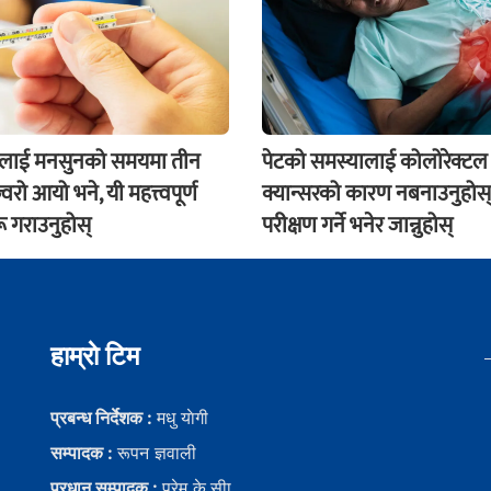
ंलाई मनसुनको समयमा तीन
पेटको समस्यालाई कोलोरेक्टल
वरो आयो भने, यी महत्त्वपूर्ण
क्यान्सरको कारण नबनाउनुहोस्
ू गराउनुहोस्
परीक्षण गर्ने भनेर जान्नुहोस्
हाम्राे टिम
प्रबन्ध निर्देशक :
मधु याेगी
सम्पादक :
रूपन ज्ञवाली
प्रधान सम्पादक :
प्रेम के.सीा