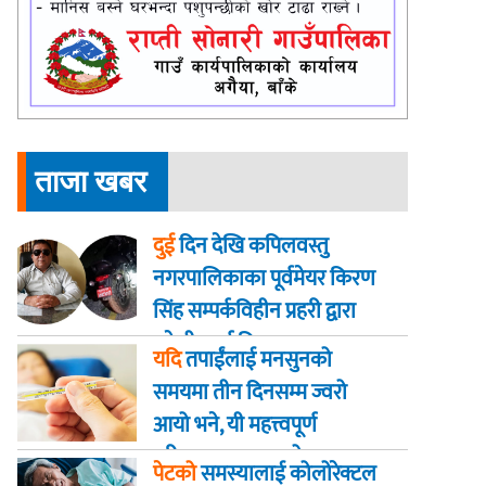
ताजा खबर
दुई
दिन देखि कपिलवस्तु
नगरपालिकाका पूर्वमेयर किरण
सिंह सम्पर्कविहीन प्रहरी द्वारा
खाेजी कार्य तिब्रता
यदि
तपाईंलाई मनसुनको
समयमा तीन दिनसम्म ज्वरो
आयो भने, यी महत्त्वपूर्ण
परीक्षणहरू गराउनुहोस्
पेटको
समस्यालाई कोलोरेक्टल