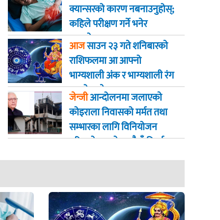
क्यान्सरको कारण नबनाउनुहोस्;
कहिले परीक्षण गर्ने भनेर
जान्नुहोस्
आज
साउन २३ गते शनिबारकाे
राशिफलमा आ आफ्नो
भाग्यशाली अंक र भाग्यशाली रंग
कस्तो रहनेछ
जेन्जी
आन्दोलनमा जलाएकाे
कोइराला निवासको मर्मत तथा
सम्भारका लागि विनियोजन
गरिएको २ करोड रुपैयाँ फिर्ता