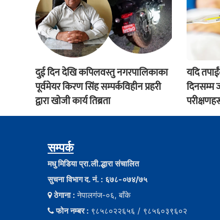
दुई दिन देखि कपिलवस्तु नगरपालिकाका
यदि तपाई
पूर्वमेयर किरण सिंह सम्पर्कविहीन प्रहरी
दिनसम्म ज्
द्वारा खाेजी कार्य तिब्रता
परीक्षणहर
सम्पर्क
मधु मिडिया प्रा.ली.द्धारा संचालित
सुचना विभाग द. नं. : ६७८-०७४/७५
ठेगाना :
नेपालगंज-०६, बाँके
फोन नम्बर :
९८५८०२२६५६ / ९८५६०३९६०२