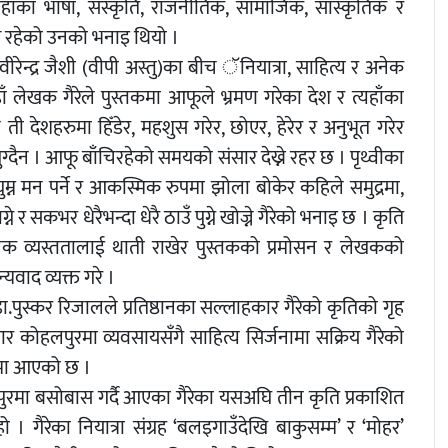
्यहाँका भाषा, संस्कृति, राजनीतिक, सामाजिक, सांस्कृतिक र
य रहेको उनको भनाइ थियो ।
ीरेन्द्र जैशी (वीपी अस्तु)का बीच ॅनियात्रा, साहित्य र अनेक
ँ लेखक गैरेले पुस्तकमा आफूले भ्रमण गरेका देश र त्यहाँका
ती देशहरुमा हिँडेर, महशुस गरेर, छोएर, हेरेर र अनुभूत गरेर
ग्दैन । आफू बाँचिरहेको समयको संसार देख्ने रहर छ । पृथ्वीका
म्न मन पर्ने र आकस्मिक रुपमा झोला बोकेर कहिले समुद्रमा,
 र सकभर धेरैभन्दा धेरै ठाउँ पुग्ने खोज्ने गैरेको भनाइ छ । कृति
 अनेक व्यस्ततालाई थाती राखेर पुस्तकको प्रमोसन र लेखकको
वाद व्यक्त गरे ।
्ष डा.पुस्कर रिजालले प्रतिष्ठानका सल्लाहकार गैरेको कृतिको गृह
 कोहलपुरमा व्यवसायसँगै साहित्य सिर्जनामा सक्रिय गैरेको
रमा आएको छ ।
हलपुरमा बसोबास गर्दै आएका गैरेका यसअघि तीन कृति प्रकाशित
 गैरेका नियात्रा संग्रह ‘बलइगाउँदेखि बाकुसम्म’ र ‘मोहर’