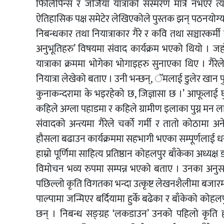
फिलिपिन्स र जर्जिया यात्राको संस्मरण मात्रै नभएर त
ऐतिहासिक पक्ष समेटेर लेखिएकोले पुस्तक झन् पठनयोग्
निबन्धकार तथा नियात्राकार गैरे र कवि तथा सञ्चारकर्मी व
अनुभूतिहरु’ विषयमा संवाद कार्यक्रम भएको थियो । जहा
यात्राका क्रममा भोगेका भोगाइहरु सुनाएका थिए । गैरेले 
नियात्रा लेखेको बताए । उनी भन्छन्, ॅमलाई डुलेर खान पु
कुनाकन्दरामा के भइरहेको छ, जिज्ञासा छ ।’ आफूलाई घु
कहिले अग्ला पहाडमा र कहिले ग्रामीण इलाका पुग्न मन लाग्ने
संवादको अन्त्यमा गैरेले चर्को गर्मी र तातो कोठामा
हौसला बढाउन कार्यक्रममा सहभागी भएका सम्पूर्णलाई धन्य
हाम्रो पूर्णिमा साहित्य प्रतिष्ठान कोहलपुर बाँकेका अध्यक
विमोचन भव्य रुपमा सम्पन्न भएको बताए । उनका अनुसार
पछिल्लो कृति विगतका भन्दा उत्कृष्ट लेखनशैलीमा बजा
पाल्पामा जन्मिएर बर्दियामा हुर्के बढेका र बाँकेको को
छन् । निबन्ध सङ्ग्रह ‘लकडाउन’ उनको पहिलो कृति हो ।