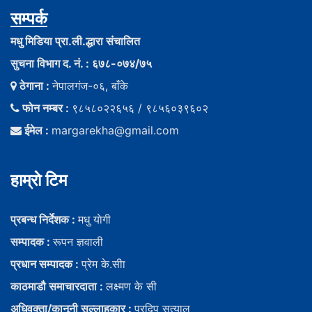
सम्पर्क
मधु मिडिया प्रा.ली.द्धारा संचालित
सुचना विभाग द. नं. : ६७८-०७४/७५
ठेगाना :
नेपालगंज-०६, बाँके
फोन नम्बर :
९८५८०२२६५६ / ९८५६०३९६०२
ईमेल :
margarekha@gmail.com
हाम्राे टिम
प्रबन्ध निर्देशक :
मधु याेगी
सम्पादक :
रूपन ज्ञवाली
प्रधान सम्पादक :
प्रेम के.सीा
काठमाडौ समाचारदाता :
लक्ष्मण के सी
अधिवक्ता/कानूनी सल्लाहकार :
प्रदिप सत्याल