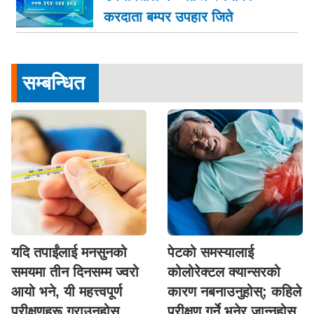
करदाता बम्पर उपहार जिते
सम्बन्धित
यदि तपाईंलाई मनसुनको
पेटको समस्यालाई
समयमा तीन दिनसम्म ज्वरो
कोलोरेक्टल क्यान्सरको
आयो भने, यी महत्त्वपूर्ण
कारण नबनाउनुहोस्; कहिले
परीक्षणहरू गराउनुहोस्
परीक्षण गर्ने भनेर जान्नुहोस्