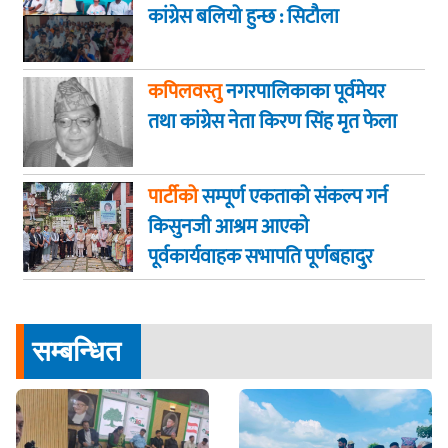
कांग्रेस बलियो हुन्छ : सिटौला
कपिलवस्तु
नगरपालिकाका पूर्वमेयर
तथा कांग्रेस नेता किरण सिंह मृत फेला
पार्टीको
सम्पूर्ण एकताको संकल्प गर्न
किसुनजी आश्रम आएकाे
पूर्वकार्यवाहक सभापति पूर्णबहादुर
खड्का
सम्बन्धित