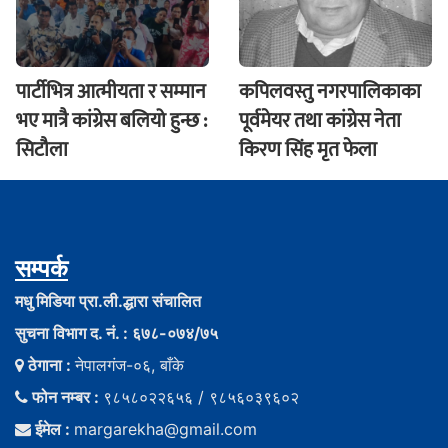
पार्टीभित्र आत्मीयता र सम्मान
कपिलवस्तु नगरपालिकाका
भए मात्रै कांग्रेस बलियो हुन्छ :
पूर्वमेयर तथा कांग्रेस नेता
सिटौला
किरण सिंह मृत फेला
सम्पर्क
मधु मिडिया प्रा.ली.द्धारा संचालित
सुचना विभाग द. नं. : ६७८-०७४/७५
ठेगाना :
नेपालगंज-०६, बाँके
फोन नम्बर :
९८५८०२२६५६ / ९८५६०३९६०२
ईमेल :
margarekha@gmail.com