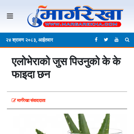
२४ श्रावण २०८३, आईतवार
एलोभेराको जुस पिउनुकाे के के
फाइदा छन
मार्गरेखा संवाददाता