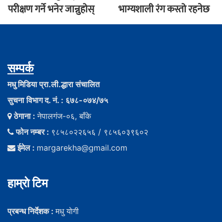
परीक्षण गर्ने भनेर जान्नुहोस्
भाग्यशाली रंग कस्तो रहनेछ
सम्पर्क
मधु मिडिया प्रा.ली.द्धारा संचालित
सुचना विभाग द. नं. : ६७८-०७४/७५
ठेगाना :
नेपालगंज-०६, बाँके
फोन नम्बर :
९८५८०२२६५६ / ९८५६०३९६०२
ईमेल :
margarekha@gmail.com
हाम्राे टिम
प्रबन्ध निर्देशक :
मधु याेगी