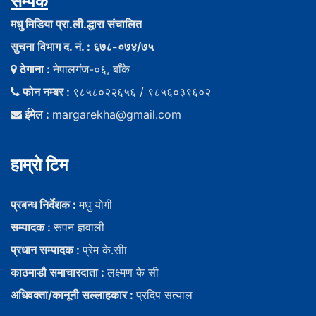
सम्पर्क
मधु मिडिया प्रा.ली.द्धारा संचालित
सुचना विभाग द. नं. : ६७८-०७४/७५
ठेगाना :
नेपालगंज-०६, बाँके
फोन नम्बर :
९८५८०२२६५६ / ९८५६०३९६०२
ईमेल :
margarekha@gmail.com
हाम्राे टिम
प्रबन्ध निर्देशक :
मधु याेगी
सम्पादक :
रूपन ज्ञवाली
प्रधान सम्पादक :
प्रेम के.सीा
काठमाडौ समाचारदाता :
लक्ष्मण के सी
अधिवक्ता/कानूनी सल्लाहकार :
प्रदिप सत्याल