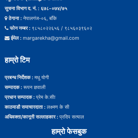
सुचना विभाग द. नं. : ६७८-०७४/७५
ठेगाना :
नेपालगंज-०६, बाँके
फोन नम्बर :
९८५८०२२६५६ / ९८५६०३९६०२
ईमेल :
margarekha@gmail.com
हाम्राे टिम
प्रबन्ध निर्देशक :
मधु याेगी
सम्पादक :
रूपन ज्ञवाली
प्रधान सम्पादक :
प्रेम के.सीा
काठमाडौ समाचारदाता :
लक्ष्मण के सी
अधिवक्ता/कानूनी सल्लाहकार :
प्रदिप सत्याल
हाम्राे फेसबुक