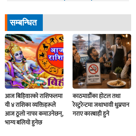
ध्यानाकर्षण पत्र बुझायाे
सम्बन्धित
आज बिहिवारकाे राशिफलमा
काठमाडौंका होटल तथा
यी ४ राशिका व्यक्तिहरूले
रेस्टुरेन्टमा जथाभावी धुम्रपान
आज ठूलो नाफा कमाउनेछन्,
गराए कारबाही हुने
भाग्य बलियो हुनेछ