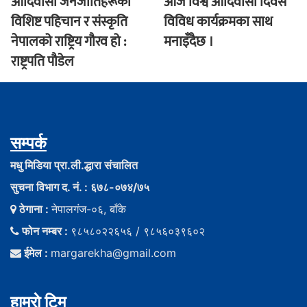
आदिवासी जनजातिहरूको
आज विश्व आदिवासी दिवस
विशिष्ट पहिचान र संस्कृति
विविध कार्यक्रमका साथ
नेपालको राष्ट्रिय गौरव हो :
मनाइँदैछ ।
राष्ट्रपति पौडेल
सम्पर्क
मधु मिडिया प्रा.ली.द्धारा संचालित
सुचना विभाग द. नं. : ६७८-०७४/७५
ठेगाना :
नेपालगंज-०६, बाँके
फोन नम्बर :
९८५८०२२६५६ / ९८५६०३९६०२
ईमेल :
margarekha@gmail.com
हाम्राे टिम