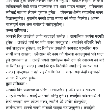
परिवारका ठूला सदस्यहरूसँग छलफल गर्नुपर्छ। बैंकिङ क्षेत्रमा कार्यरत
व्यक्तिहरूले केही बचत योजनाहरू बारे थाहा पाउन सक्छन्। परिवारका
सबैलाई साथमा लैजाने प्रयास हुनेछ । जीवनसाथीसँग रमाइलोमा समय
बिताउनुहुनेछ। बुवासँग मनको इच्छा व्यक्त गर्ने मौका मिल्नेछ। आफ्नो
महत्त्वपूर्ण काम अरू कसैलाई नछोड्नुहोस्।
कन्या राशिफल :
आजको दिन तपाईको लागि महत्वपूर्ण रहनेछ । सामाजिक कार्यमा प्रगति
हुनेछ । तपाईले नयाँ पद पनि पाउन सक्नुहुन्छ। तपाईंको वरिपरि केही
नयाँ शत्रुहरू हुनेछन्, तर तिनीहरू तपाईंको कामबाट प्रभावित भएर
साथी बन्न सक्छन्। एकैसाथ धेरै काम गर्ने योजना बनाउनुभयो भने घाटा
हुने सम्भावना छ । तपाईं आफ्नो साथीहरू मध्ये एक को स्वास्थ्य को बारे
मा चिन्तित हुन सक्छ। तपाइँको एक विरोधीले तपाइँलाई समस्या गर्न
सक्छ। दाजुभाइबाट पूर्ण सहयोग मिल्नेछ । यात्रा गर्दा केही महत्त्वपूर्ण
जानकारी प्राप्त हुनेछ।
तुला राशिफल :
आजको दिन सकारात्मक परिणाम ल्याउनेछ । परिवारमा वातावरण
रमाइलो रहनेछ र तपाईं आनन्दले भरिनु हुनेछ। तपाईंको जीवनसाथीले
केही नराम्रो भन्न खोज्न सक्छ, त्यसैले धेरै सोचेर बोल्नुहोस्।
कार्यस्थलमा आफ्नो राम्रो सोचको फाइदा उठाउनुहुनेछ। तपाईको