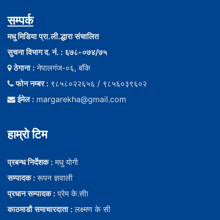
सम्पर्क
मधु मिडिया प्रा.ली.द्धारा संचालित
सुचना विभाग द. नं. : ६७८-०७४/७५
ठेगाना :
नेपालगंज-०६, बाँके
फोन नम्बर :
९८५८०२२६५६ / ९८५६०३९६०२
ईमेल :
margarekha@gmail.com
हाम्राे टिम
प्रबन्ध निर्देशक :
मधु याेगी
सम्पादक :
रूपन ज्ञवाली
प्रधान सम्पादक :
प्रेम के.सीा
काठमाडौ समाचारदाता :
लक्ष्मण के सी