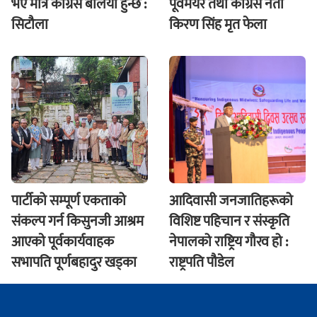
भए मात्रै कांग्रेस बलियो हुन्छ :
पूर्वमेयर तथा कांग्रेस नेता
सिटौला
किरण सिंह मृत फेला
पार्टीको सम्पूर्ण एकताको
आदिवासी जनजातिहरूको
संकल्प गर्न किसुनजी आश्रम
विशिष्ट पहिचान र संस्कृति
आएकाे पूर्वकार्यवाहक
नेपालको राष्ट्रिय गौरव हो :
सभापति पूर्णबहादुर खड्का
राष्ट्रपति पौडेल