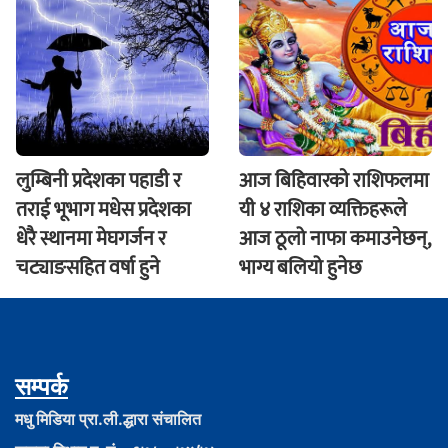
लुम्बिनी प्रदेशका पहाडी र
आज बिहिवारकाे राशिफलमा
तराई भूभाग मधेस प्रदेशका
यी ४ राशिका व्यक्तिहरूले
धेरै स्थानमा मेघगर्जन र
आज ठूलो नाफा कमाउनेछन्,
चट्याङसहित वर्षा हुने
भाग्य बलियो हुनेछ
सम्पर्क
मधु मिडिया प्रा.ली.द्धारा संचालित