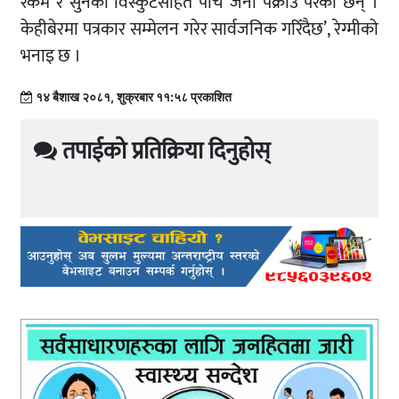
रकम र सुनका विस्कुटसहित पाँच जना पक्राउ परेका छन् ।
केहीबेरमा पत्रकार सम्मेलन गरेर सार्वजनिक गरिँदैछ’, रेग्मीको
भनाइ छ ।
१४ बैशाख २०८१, शुक्रबार ११:५८ प्रकाशित
तपाईको प्रतिक्रिया दिनुहोस्