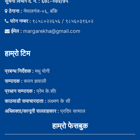
सुचना विभाग द. नं. : ६७८-०७४/७५
ठेगाना :
नेपालगंज-०६, बाँके
फोन नम्बर :
९८५८०२२६५६ / ९८५६०३९६०२
ईमेल :
margarekha@gmail.com
हाम्राे टिम
प्रबन्ध निर्देशक :
मधु याेगी
सम्पादक :
रूपन ज्ञवाली
प्रधान सम्पादक :
प्रेम के.सीा
काठमाडौ समाचारदाता :
लक्ष्मण के सी
अधिवक्ता/कानूनी सल्लाहकार :
प्रदिप सत्याल
हाम्राे फेसबुक