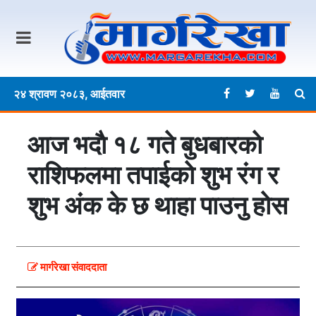
२४ श्रावण २०८३, आईतवार
आज भदाै १८ गते बुधबारकाे
राशिफलमा तपाईकाे शुभ रंग र
शुभ अंक के छ थाहा पाउनु हाेस
मार्गरेखा संवाददाता