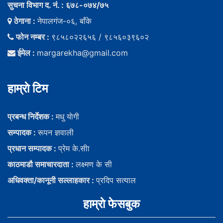
सुचना विभाग द. नं. : ६७८-०७४/७५
ठेगाना :
नेपालगंज-०६, बाँके
फोन नम्बर :
९८५८०२२६५६ / ९८५६०३९६०२
ईमेल :
margarekha@gmail.com
हाम्राे टिम
प्रबन्ध निर्देशक :
मधु याेगी
सम्पादक :
रूपन ज्ञवाली
प्रधान सम्पादक :
प्रेम के.सीा
काठमाडौ समाचारदाता :
लक्ष्मण के सी
अधिवक्ता/कानूनी सल्लाहकार :
प्रदिप सत्याल
हाम्राे फेसबुक