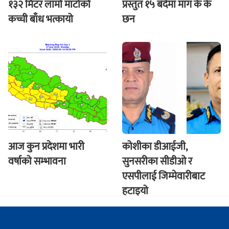
१३२ मिटर लामो माटोको
प्रस्तुत १५ बँदेमा माग के के
कच्ची बाँध भत्कायो
छन
आज कुन प्रदेशमा भारी
कोशीका डीआईजी,
वर्षाको सम्भावना
सुनसरीका सीडीओ र
एसपीलाई जिम्मेवारीबाट
हटाइयो