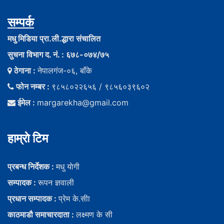
सम्पर्क
मधु मिडिया प्रा.ली.द्धारा संचालित
सुचना विभाग द. नं. : ६७८-०७४/७५
ठेगाना :
नेपालगंज-०६, बाँके
फोन नम्बर :
९८५८०२२६५६ / ९८५६०३९६०२
ईमेल :
margarekha@gmail.com
हाम्राे टिम
प्रबन्ध निर्देशक :
मधु याेगी
सम्पादक :
रूपन ज्ञवाली
प्रधान सम्पादक :
प्रेम के.सीा
काठमाडौ समाचारदाता :
लक्ष्मण के सी