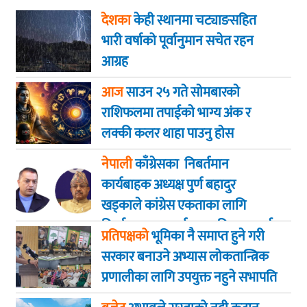
देशका
केही स्थानमा चट्याङसहित
भारी वर्षाको पूर्वानुमान सचेत रहन
आग्रह
आज
साउन २५ गते साेमबारकाे
राशिफलमा तपाईकाे भाग्य अंक र
लक्की कलर थाहा पाउनु हाेस
नेपाली
काँग्रेसका निबर्तमान
कार्यबाहक अध्यक्ष पुर्ण बहादुर
खड्काले कांग्रेस एकताका लागि
निर्णायक पहल गर्न सभापति थापालाई
प्रतिपक्षको
भूमिका नै समाप्त हुने गरी
आग्रह
सरकार बनाउने अभ्यास लोकतान्त्रिक
प्रणालीका लागि उपयुक्त नहुने सभापति
गगन कुमार थापा