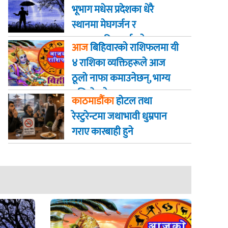
भूभाग मधेस प्रदेशका धेरै
स्थानमा मेघगर्जन र
चट्याङसहित वर्षा हुने
आज
बिहिवारकाे राशिफलमा यी
४ राशिका व्यक्तिहरूले आज
ठूलो नाफा कमाउनेछन्, भाग्य
बलियो हुनेछ
काठमाडौंका
होटल तथा
रेस्टुरेन्टमा जथाभावी धुम्रपान
गराए कारबाही हुने