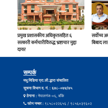
प्रमुख प्रशासकीय अधिकृतसहित ६
सर्वोच्च 
सरकारी कर्मचारीविरुद्ध भ्रष्टाचार मुद्दा
बिबाद लाई
दायर
सम्पर्क
मधु मिडिया प्रा.ली.द्धारा संचालित
सुचना विभाग द. नं. : ६७८-०७४/७५
ठेगाना :
नेपालगंज-०६, बाँके
फोन नम्बर :
९८५८०२२६५६ / ९८५६०३९६०२