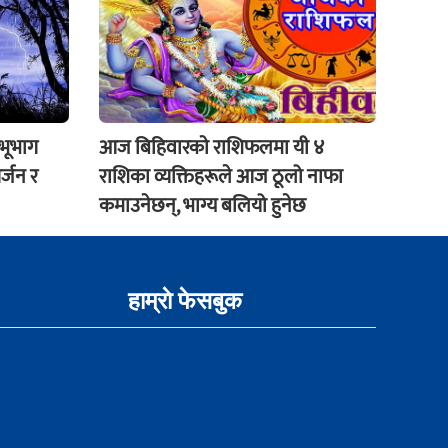
 भूभाग
आज बिहिवारकाे राशिफलमा यी ४
र्जन र
राशिका व्यक्तिहरूले आज ठूलो नाफा
कमाउनेछन्, भाग्य बलियो हुनेछ
हाम्राे फेसबुक