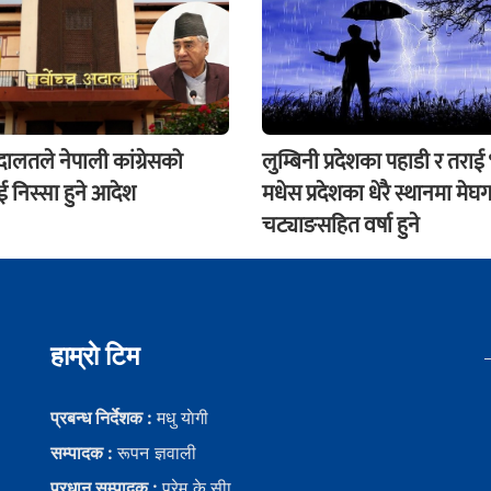
अदालतले नेपाली कांग्रेसको
लुम्बिनी प्रदेशका पहाडी र तराई
 निस्सा हुने आदेश
मधेस प्रदेशका धेरै स्थानमा मेघग
चट्याङसहित वर्षा हुने
हाम्राे टिम
प्रबन्ध निर्देशक :
मधु याेगी
सम्पादक :
रूपन ज्ञवाली
प्रधान सम्पादक :
प्रेम के.सीा