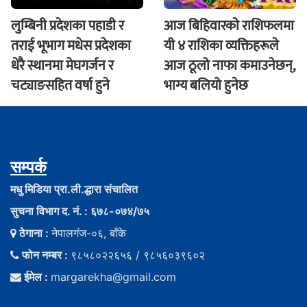
लुम्बिनी प्रदेशका पहाडी र
आज बिहिवारकाे राशिफलमा
तराई भूभाग मधेस प्रदेशका
यी ४ राशिका व्यक्तिहरूले
धेरै स्थानमा मेघगर्जन र
आज ठूलो नाफा कमाउनेछन्,
चट्याङसहित वर्षा हुने
भाग्य बलियो हुनेछ
सम्पर्क
मधु मिडिया प्रा.ली.द्धारा संचालित
सुचना विभाग द. नं. : ६७८-०७४/७५
ठेगाना :
नेपालगंज-०६, बाँके
फोन नम्बर :
९८५८०२२६५६ / ९८५६०३९६०२
ईमेल :
margarekha@gmail.com