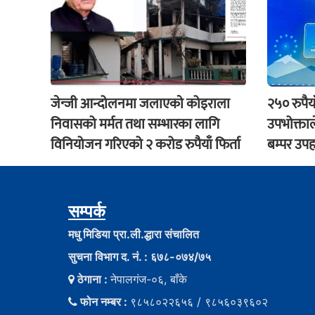
जेन्जी आन्दोलनमा जलाएकाे कोइराला
२५० रुपैय
निवासको मर्मत तथा सम्भारका लागि
उपभोक्ताल
विनियोजन गरिएको २ करोड रुपैयाँ फिर्ता
बम्पर उपह
सम्पर्क
मधु मिडिया प्रा.ली.द्धारा संचालित
सुचना विभाग द. नं. : ६७८-०७४/७५
ठेगाना :
नेपालगंज-०६, बाँके
फोन नम्बर :
९८५८०२२६५६ / ९८५६०३९६०२