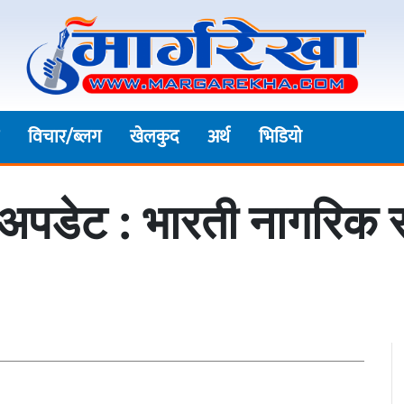
विचार/ब्लग
खेलकुद
अर्थ
भिडियाे
टना अपडेट : भारती नागरिक