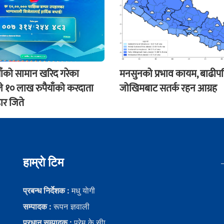
ाँको सामान खरिद गरेका
मनसुनको प्रभाव कायम, बाढीप
े १० लाख रुपैयाँको करदाता
जोखिमबाट सतर्क रहन आग्रह
ार जिते
हाम्राे टिम
प्रबन्ध निर्देशक :
मधु याेगी
सम्पादक :
रूपन ज्ञवाली
प्रधान सम्पादक :
प्रेम के.सीा