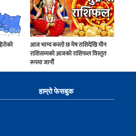
हिरोको
आज भाग्य कस्ताे छ मेष राशिदेखि मीन
राशिसम्मको आजको राशिफल विस्तृत
रूपमा जानौं
हाम्राे फेसबुक