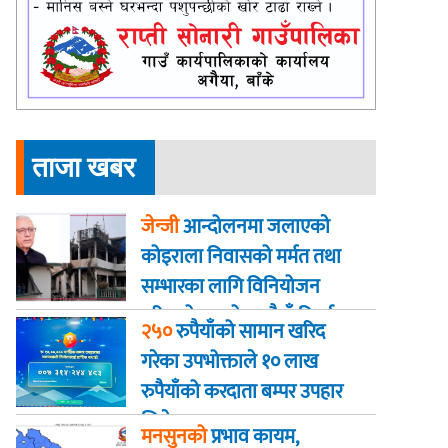
ताजा खबर
जेन्जी
आन्दोलनमा जलाएकाे
कोइराला निवासको मर्मत तथा
सम्भारका लागि विनियोजन
गरिएको २ करोड रुपैयाँ फिर्ता
२५०
रुपैयाँको सामान खरिद
गरेका उपभोक्ताले १० लाख
रुपैयाँको करदाता बम्पर उपहार
जिते
मनसुनको
प्रभाव कायम,