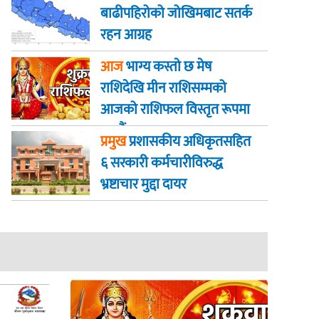
बाढीपहिरोको जोखिमबाट सतर्क
रहन आग्रह
आज
भाग्य कस्ताे छ मेष
राशिदेखि मीन राशिसम्मको
आजको राशिफल विस्तृत रूपमा
जानौं
प्रमुख
प्रशासकीय अधिकृतसहित
६ सरकारी कर्मचारीविरुद्ध
भ्रष्टाचार मुद्दा दायर