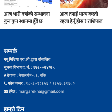
आज भारी वर्षाको सम्भावना
आज तपाईं भाग्य कस्ताे
कुन कुन स्थानमा हुँदै छ
रहला हेर्नू हाेस ? राशिफल
सम्पर्क
मधु मिडिया प्रा.ली.द्धारा संचालित
सुचना विभाग द. नं. : ६७८-०७४/७५
ठेगाना :
नेपालगंज-०६, बाँके
फोन नम्बर :
९८५८०२२६५६ / ९८५६०३९६०२
ईमेल :
margarekha@gmail.com
हाम्राे टिम