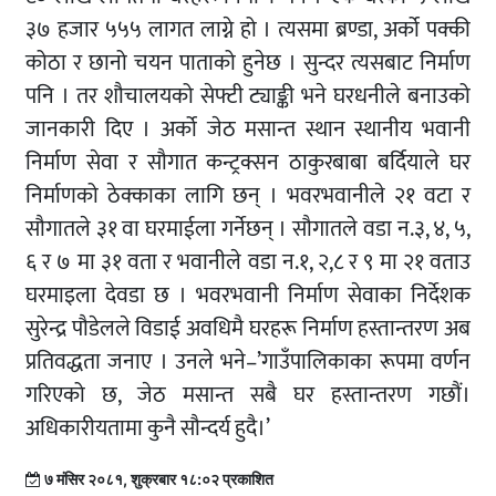
३७ हजार ५५५ लागत लाग्ने हो । त्यसमा ब्रण्डा, अर्को पक्की
कोठा र छानो चयन पाताको हुनेछ । सुन्दर त्यसबाट निर्माण
पनि । तर शौचालयको सेफ्टी ट्याङ्की भने घरधनीले बनाउको
जानकारी दिए । अर्को जेठ मसान्त स्थान स्थानीय भवानी
निर्माण सेवा र सौगात कन्ट्रक्सन ठाकुरबाबा बर्दियाले घर
निर्माणको ठेक्काका लागि छन् । भवरभवानीले २१ वटा र
सौगातले ३१ वा घरमाईला गर्नेछन् । सौगातले वडा न.३, ४, ५,
६ र ७ मा ३१ वता र भवानीले वडा न.१, २,८ र ९ मा २१ वताउ
घरमाइला देवडा छ । भवरभवानी निर्माण सेवाका निर्देशक
सुरेन्द्र पौडेलले विडाई अवधिमै घरहरू निर्माण हस्तान्तरण अब
प्रतिवद्धता जनाए । उनले भने–’गाउँपालिकाका रूपमा वर्णन
गरिएको छ, जेठ मसान्त सबै घर हस्तान्तरण गछौं।
अधिकारीयतामा कुनै सौन्दर्य हुदै।’
७ मंसिर २०८१, शुक्रबार १८:०२ प्रकाशित