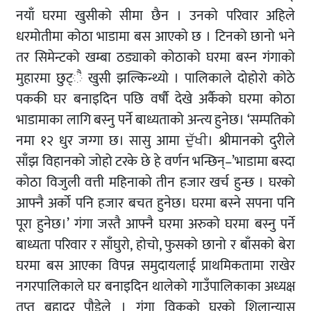
नयाँ घरमा खुसीको सीमा छैन । उनको परिवार अहिले
धरमोतीमा कोठा भाडामा बस आएको छ । टिनको छानो भने
तर सिमेन्टको खम्बा ठड्याको कोठाको घरमा बस्न गंगाको
मुहारमा छुट्ै खुसी झल्किन्थ्यो । पालिकाले दोहोरो कोठे
पककी घर बनाइदिन पछि वर्षौ देखे अर्कैको घरमा कोठा
भाडामाका लागि बस्नु पर्ने बाध्यताको अन्त्य हुनेछ। ‘सम्पतिको
नमा १२ धुर जग्गा छ। सासु आमा ਦੁੱਖੀ। श्रीमानको दुरीले
साँझ विहानको जोहो टरके छे हे वर्णन भन्छिन्–’भाडामा बस्दा
कोठा विजुली वत्ती महिनाको तीन हजार खर्च हुन्छ । घरको
आफ्नै अर्को पनि हजार बचत हुनेछ। घरमा बस्ने सपना पनि
पूरा हुनेछ।’ गंगा जस्तै आफ्नै घरमा अरुको घरमा बस्नु पर्ने
बाध्यता परिवार र साँघुरो, होचो, फुसको छानो र बाँसको बेरा
घरमा बस आएका विपन्न समुदायलाई प्राथमिकतामा राखेर
नगरपालिकाले घर बनाइदिन थालेको गाउँपालिकाका अध्यक्ष
तप्त बहादुर पौडेले । गंगा विकको घरको शिलान्यास